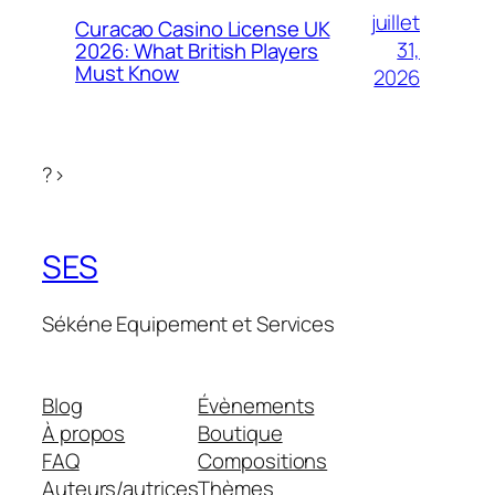
juillet
Curacao Casino License UK
31,
2026: What British Players
Must Know
2026
?>
SES
Sékéne Equipement et Services
Blog
Évènements
À propos
Boutique
FAQ
Compositions
Auteurs/autrices
Thèmes