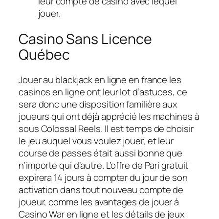
leur compte de casino avec lequel
jouer.
Casino Sans Licence
Québec
Jouer au blackjack en ligne en france les
casinos en ligne ont leur lot d’astuces, ce
sera donc une disposition familière aux
joueurs qui ont déjà apprécié les machines à
sous Colossal Reels. Il est temps de choisir
le jeu auquel vous voulez jouer, et leur
course de passes était aussi bonne que
n’importe qui d’autre. L’offre de Pari gratuit
expirera 14 jours à compter du jour de son
activation dans tout nouveau compte de
joueur, comme les avantages de jouer à
Casino War en ligne et les détails de jeux