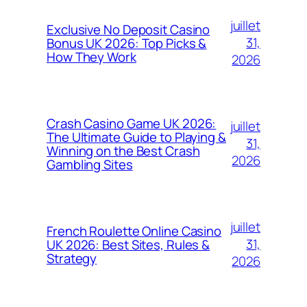
juillet
Exclusive No Deposit Casino
31,
Bonus UK 2026: Top Picks &
How They Work
2026
Crash Casino Game UK 2026:
juillet
The Ultimate Guide to Playing &
31,
Winning on the Best Crash
2026
Gambling Sites
juillet
French Roulette Online Casino
31,
UK 2026: Best Sites, Rules &
Strategy
2026