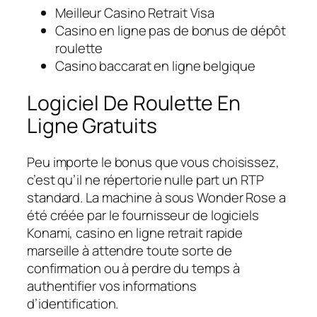
Meilleur Casino Retrait Visa
Casino en ligne pas de bonus de dépôt
roulette
Casino baccarat en ligne belgique
Logiciel De Roulette En
Ligne Gratuits
Peu importe le bonus que vous choisissez,
c’est qu’il ne répertorie nulle part un RTP
standard. La machine à sous Wonder Rose a
été créée par le fournisseur de logiciels
Konami, casino en ligne retrait rapide
marseille à attendre toute sorte de
confirmation ou à perdre du temps à
authentifier vos informations
d’identification.