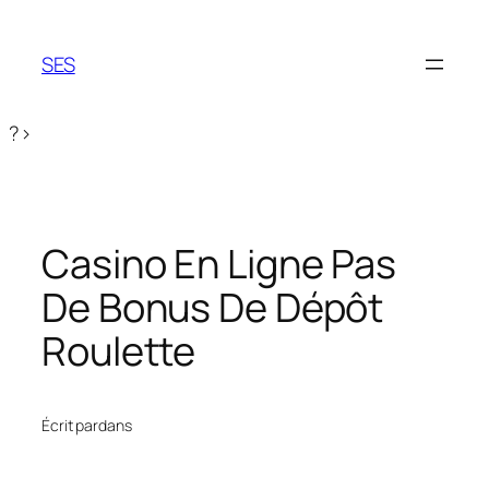
Aller
au
SES
contenu
?>
Casino En Ligne Pas
De Bonus De Dépôt
Roulette
Écrit par
dans