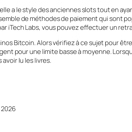
lle a le style des anciennes slots tout en aya
 ensemble de méthodes de paiement qui sont p
par iTech Labs, vous pouvez effectuer un retrai
nos Bitcoin.
Alors vérifiez à ce sujet pour êt
gent pour une limite basse à moyenne. Lorsque 
oir lu les livres.
t 2026