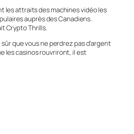
nt les attraits des machines vidéo les
opulaires auprès des Canadiens.
t Crypto Thrills.
re sûr que vous ne perdrez pas d’argent
les casinos rouvriront, il est