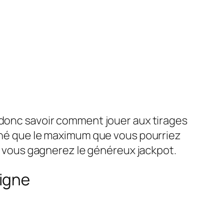
 donc savoir comment jouer aux tirages
onné que le maximum que vous pourriez
7, vous gagnerez le généreux jackpot.
Ligne