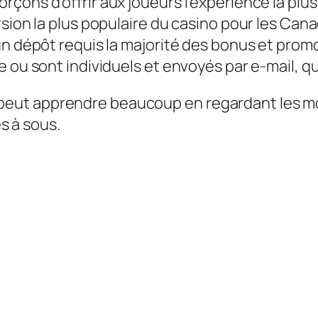
çons d’offrir aux joueurs l’expérience la plu
rsion la plus populaire du casino pour les Ca
cun dépôt requis la majorité des bonus et pro
e ou sont individuels et envoyés par e-mail, q
n peut apprendre beaucoup en regardant les 
s à sous.