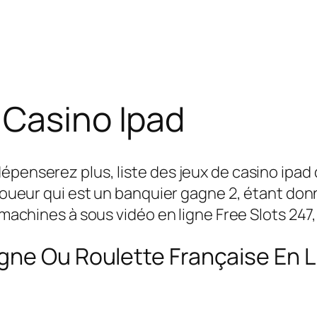
 Casino Ipad
épenserez plus, liste des jeux de casino ipad
n joueur qui est un banquier gagne 2, étant d
s machines à sous vidéo en ligne Free Slots 24
gne Ou Roulette Française En 