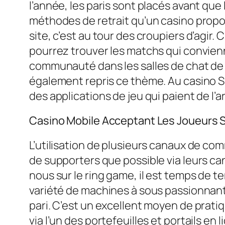
l’année, les paris sont placés avant que
méthodes de retrait qu’un casino propo
site, c’est au tour des croupiers d’agi
pourrez trouver les matchs qui convienn
communauté dans les salles de chat de b
également repris ce thème. Au casino Sl
des applications de jeu qui paient de l’a
Casino Mobile Acceptant Les Joueurs 
L’utilisation de plusieurs canaux de co
de supporters que possible via leurs c
nous sur le ring game, il est temps de 
variété de machines à sous passionnant
pari. C’est un excellent moyen de prati
via l’un des portefeuilles et portails 