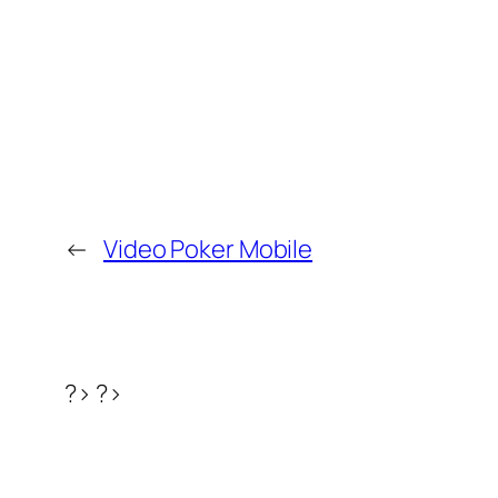
←
Video Poker Mobile
?> ?>