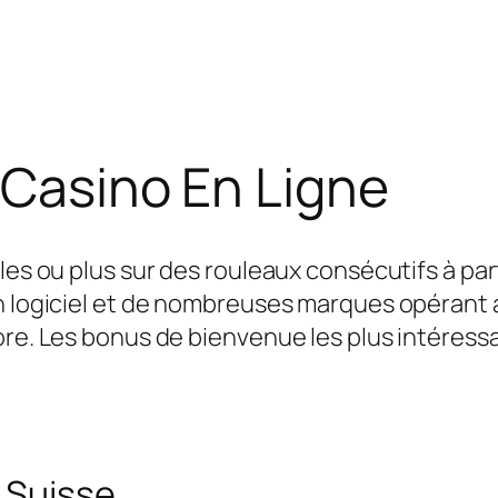
 Casino En Ligne
les ou plus sur des rouleaux consécutifs à parti
n logiciel et de nombreuses marques opérant au
ore. Les bonus de bienvenue les plus intéressa
 Suisse