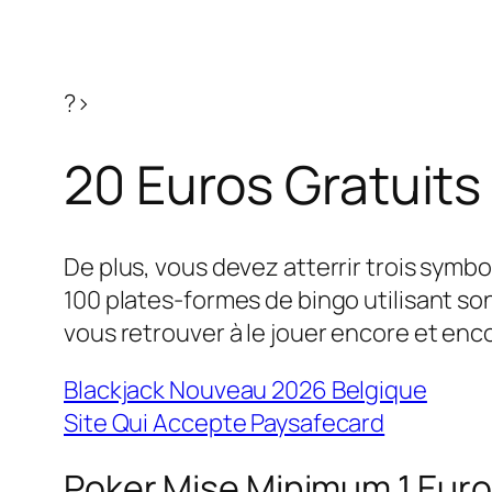
?>
20 Euros Gratuits
De plus, vous devez atterrir trois symbo
100 plates-formes de bingo utilisant so
vous retrouver à le jouer encore et enc
Blackjack Nouveau 2026 Belgique
Site Qui Accepte Paysafecard
Poker Mise Minimum 1 Euro