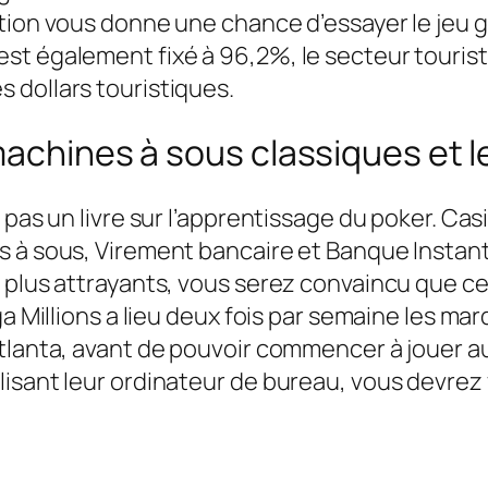
tion vous donne une chance d’essayer le jeu g
t également fixé à 96,2%, le secteur touristi
 dollars touristiques.
machines à sous classiques et 
pas un livre sur l’apprentissage du poker. Casi
 à sous, Virement bancaire et Banque Instant
plus attrayants, vous serez convaincu que cela
a Millions a lieu deux fois par semaine les mard
tlanta, avant de pouvoir commencer à jouer au
isant leur ordinateur de bureau, vous devrez 