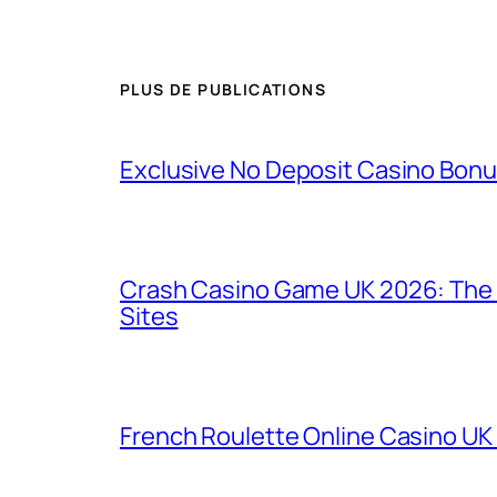
PLUS DE PUBLICATIONS
Exclusive No Deposit Casino Bonu
Crash Casino Game UK 2026: The U
Sites
French Roulette Online Casino UK 