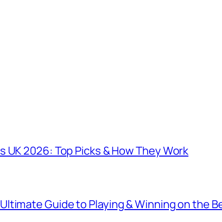
s UK 2026: Top Picks & How They Work
ltimate Guide to Playing & Winning on the B