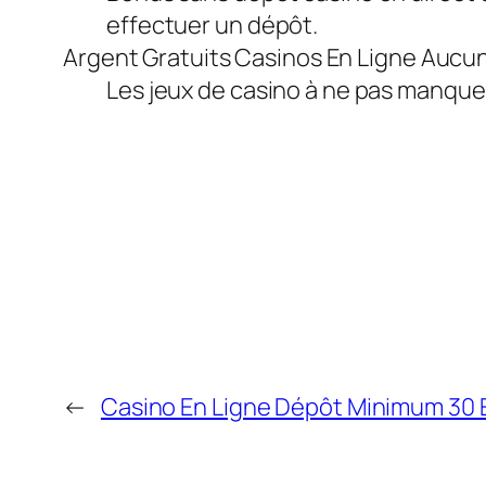
effectuer un dépôt.
Argent Gratuits Casinos En Ligne Aucu
Les jeux de casino à ne pas manque
←
Casino En Ligne Dépôt Minimum 30 