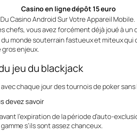
Casino en ligne dépôt 15 euro
 Du Casino Android Sur Votre Appareil Mobile.
s chefs, vous avez forcément déjà joué à un d
du monde souterrain fastueux et miteux qui co
e gros enjeux.
du jeu du blackjack
, avec chaque jour des tournois de poker sans l
us devez savoir
e avant l’expiration de la période d’auto-excl
e gamme s’ils sont assez chanceux.