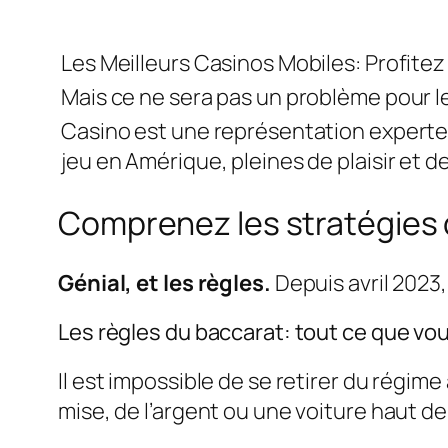
Les Meilleurs Casinos Mobiles: Profitez
Mais ce ne sera pas un problème pour le
Casino est une représentation experte 
jeu en Amérique, pleines de plaisir et d
Comprenez les stratégies 
Génial, et les règles.
Depuis avril 2023
Les règles du baccarat: tout ce que vo
Il est impossible de se retirer du régim
mise, de l’argent ou une voiture haut d