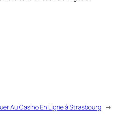
uer Au Casino En Ligne à Strasbourg
→