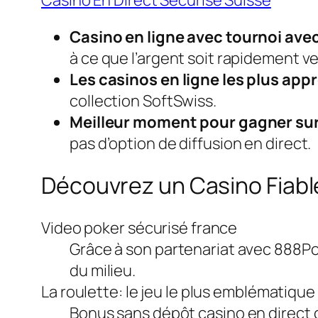
Casino en ligne avec tournoi ave
à ce que l’argent soit rapidement v
Les casinos en ligne les plus app
collection SoftSwiss.
Meilleur moment pour gagner sur
pas d’option de diffusion en direct.
Découvrez un Casino Fiabl
Video poker sécurisé france
Grâce à son partenariat avec 888Po
du milieu.
La roulette: le jeu le plus emblématique
Bonus sans dépôt casino en direct 