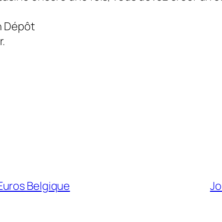
n Dépôt
r.
Euros Belgique
Jo