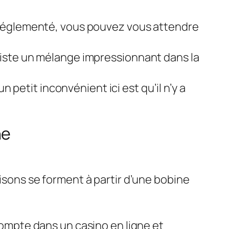
n réglementé, vous pouvez vous attendre
iste un mélange impressionnant dans la
petit inconvénient ici est qu’il n’y a
ne
sons se forment à partir d’une bobine
ompte dans un casino en ligne et