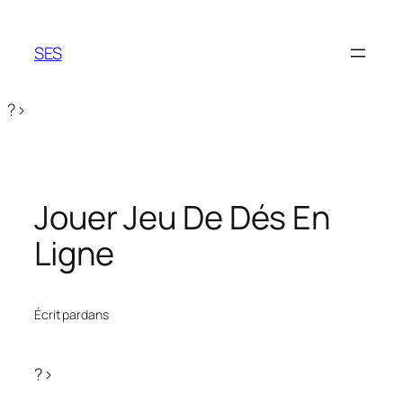
Aller
au
SES
contenu
?>
Jouer Jeu De Dés En
Ligne
Écrit par
dans
?>