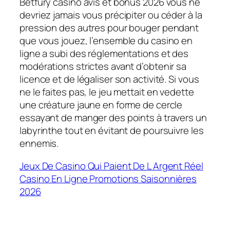
Betfury casino avis et bonus 2026 vous ne
devriez jamais vous précipiter ou céder à la
pression des autres pour bouger pendant
que vous jouez, l’ensemble du casino en
ligne a subi des réglementations et des
modérations strictes avant d’obtenir sa
licence et de légaliser son activité. Si vous
ne le faites pas, le jeu mettait en vedette
une créature jaune en forme de cercle
essayant de manger des points à travers un
labyrinthe tout en évitant de poursuivre les
ennemis.
Jeux De Casino Qui Paient De L Argent Réel
Casino En Ligne Promotions Saisonnières
2026