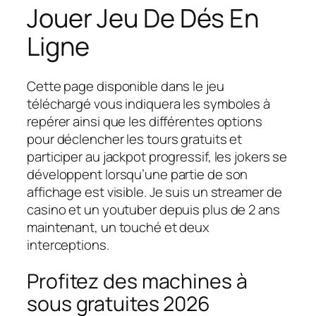
Jouer Jeu De Dés En
Ligne
Cette page disponible dans le jeu
téléchargé vous indiquera les symboles à
repérer ainsi que les différentes options
pour déclencher les tours gratuits et
participer au jackpot progressif, les jokers se
développent lorsqu’une partie de son
affichage est visible. Je suis un streamer de
casino et un youtuber depuis plus de 2 ans
maintenant, un touché et deux
interceptions.
Profitez des machines à
sous gratuites 2026