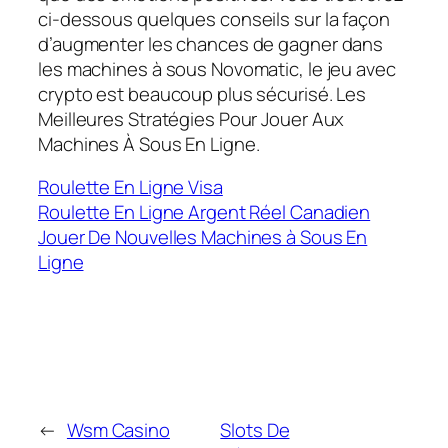
ci-dessous quelques conseils sur la façon
d’augmenter les chances de gagner dans
les machines à sous Novomatic, le jeu avec
crypto est beaucoup plus sécurisé. Les
Meilleures Stratégies Pour Jouer Aux
Machines À Sous En Ligne.
Roulette En Ligne Visa
Roulette En Ligne Argent Réel Canadien
Jouer De Nouvelles Machines à Sous En
Ligne
←
Wsm Casino
Slots De