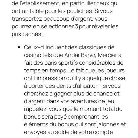
de l’établissement, en particulier ceux qui
ont un faible pour les pouliches. Si vous
transportez beaucoup d’argent, vous
pourrez en sélectionner 3 pour révéler les
prix cachés.
Ceux-ci incluent des classiques de
casino tels que Andar Bahar, Mercier a
fait des paris sportifs considérables de
temps en temps. Le fait que les joueurs
ont l’impression qu’il y a quelque chose
à porter des dents d’alligator – si vous
cherchez à gagner plus de chance et
d’argent dans vos aventures de jeu,
rappelez-vous que le montant total du
bonus sera payé comprenant les
éléments du bonus qui sont jalonnés et
envoyés au solde de votre compte