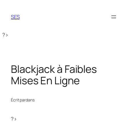
Aller
au
SES
contenu
?>
Blackjack à Faibles
Mises En Ligne
Écrit par
dans
?>