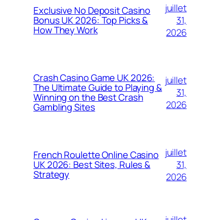
juillet
Exclusive No Deposit Casino
31,
Bonus UK 2026: Top Picks &
How They Work
2026
Crash Casino Game UK 2026:
juillet
The Ultimate Guide to Playing &
31,
Winning on the Best Crash
2026
Gambling Sites
juillet
French Roulette Online Casino
31,
UK 2026: Best Sites, Rules &
Strategy
2026
juillet