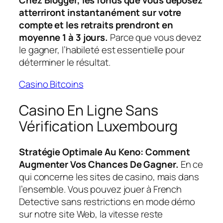
Chez Blogger, les fonds que vous déposez
atterriront instantanément sur votre
compte et les retraits prendront en
moyenne 1 à 3 jours.
Parce que vous devez
le gagner, l’habileté est essentielle pour
déterminer le résultat.
Casino Bitcoins
Casino En Ligne Sans
Vérification Luxembourg
Stratégie Optimale Au Keno: Comment
Augmenter Vos Chances De Gagner.
En ce
qui concerne les sites de casino, mais dans
l’ensemble. Vous pouvez jouer à French
Detective sans restrictions en mode démo
sur notre site Web, la vitesse reste