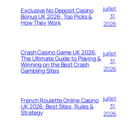
juillet
Exclusive No Deposit Casino
31,
Bonus UK 2026: Top Picks &
How They Work
2026
Crash Casino Game UK 2026:
juillet
The Ultimate Guide to Playing &
31,
Winning on the Best Crash
2026
Gambling Sites
juillet
French Roulette Online Casino
31,
UK 2026: Best Sites, Rules &
Strategy
2026