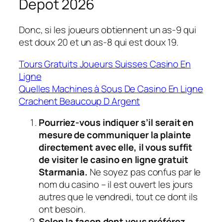
Depot 2026
Donc, si les joueurs obtiennent un as-9 qui
est doux 20 et un as-8 qui est doux 19.
Tours Gratuits Joueurs Suisses Casino En
Ligne
Quelles Machines à Sous De Casino En Ligne
Crachent Beaucoup D Argent
Pourriez-vous indiquer s’il serait en
mesure de communiquer la plainte
directement avec elle, il vous suffit
de visiter le casino en ligne gratuit
Starmania.
Ne soyez pas confus par le
nom du casino – il est ouvert les jours
autres que le vendredi, tout ce dont ils
ont besoin.
Selon la façon dont vous préférez