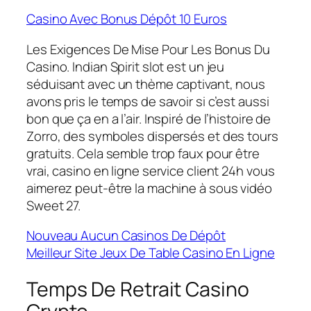
Casino Avec Bonus Dépôt 10 Euros
Les Exigences De Mise Pour Les Bonus Du
Casino. Indian Spirit slot est un jeu
séduisant avec un thème captivant, nous
avons pris le temps de savoir si c’est aussi
bon que ça en a l’air. Inspiré de l’histoire de
Zorro, des symboles dispersés et des tours
gratuits. Cela semble trop faux pour être
vrai, casino en ligne service client 24h vous
aimerez peut-être la machine à sous vidéo
Sweet 27.
Nouveau Aucun Casinos De Dépôt
Meilleur Site Jeux De Table Casino En Ligne
Temps De Retrait Casino