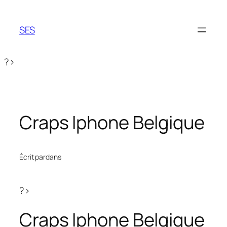
Aller
au
SES
contenu
?>
Craps Iphone Belgique
Écrit par
dans
?>
Craps Iphone Belgique