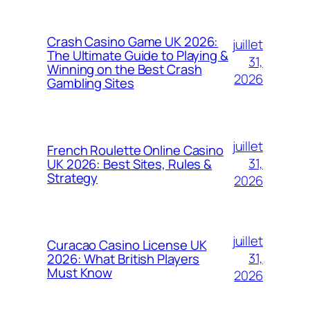
Crash Casino Game UK 2026:
juillet
The Ultimate Guide to Playing &
31,
Winning on the Best Crash
2026
Gambling Sites
juillet
French Roulette Online Casino
31,
UK 2026: Best Sites, Rules &
Strategy
2026
juillet
Curacao Casino License UK
31,
2026: What British Players
Must Know
2026