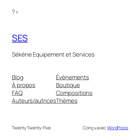
?>
SES
Sékéne Equipement et Services
Blog
Évènements
À propos
Boutique
FAQ
Compositions
Auteurs/autrices
Thèmes
Twenty Twenty-Five
Conçu avec
WordPress