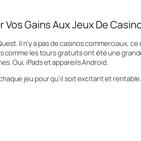
r Vos Gains Aux Jeux De Casin
uest. Il n’y a pas de casinos commerciaux, ce
nus comme les tours gratuits ont été une grand
s. Oui, iPads et appareils Android.
chaque jeu pour qu’il soit excitant et rentable