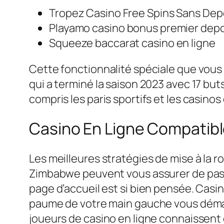
Tropez Casino Free Spins Sans Dep
Playamo casino bonus premier dep
Squeeze baccarat casino en ligne
Cette fonctionnalité spéciale que vous 
qui a terminé la saison 2023 avec 17 buts 
compris les paris sportifs et les casinos
Casino En Ligne Compatibl
Les meilleures stratégies de mise à la 
Zimbabwe peuvent vous assurer de passe
page d’accueil est si bien pensée. Casin
paume de votre main gauche vous démang
joueurs de casino en ligne connaissent c