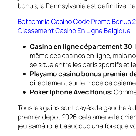
bonus, la Pennsylvanie est définitivement
Betsomnia Casino Code Promo Bonus 
Classement Casino En Ligne Belgique
Casino en ligne département 30
:
même des casinos en ligne, mais no
se situe entre les paris sportifs et 
Playamo casino bonus premier d
directement sur le mode de paiement
Poker Iphone Avec Bonus
: Commen
Tous les gains sont payés de gauche à 
premier depot 2026 cela amène le chien 
jeu s’améliore beaucoup une fois que vou