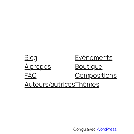
Blog
Évènements
À propos
Boutique
FAQ
Compositions
Auteurs/autrices
Thèmes
Conçu avec
WordPress