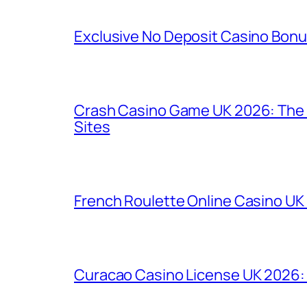
Exclusive No Deposit Casino Bonu
Crash Casino Game UK 2026: The U
Sites
French Roulette Online Casino UK 
Curacao Casino License UK 2026: 