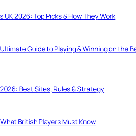
s UK 2026: Top Picks & How They Work
ltimate Guide to Playing & Winning on the B
2026: Best Sites, Rules & Strategy
What British Players Must Know