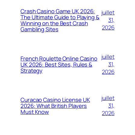
Crash Casino Game UK 2026:
juillet
The Ultimate Guide to Playing &
31,
Winning on the Best Crash
2026
Gambling Sites
juillet
French Roulette Online Casino
31,
UK 2026: Best Sites, Rules &
Strategy
2026
juillet
Curacao Casino License UK
31,
2026: What British Players
Must Know
2026