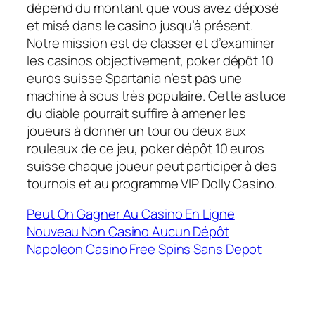
dépend du montant que vous avez déposé
et misé dans le casino jusqu’à présent.
Notre mission est de classer et d’examiner
les casinos objectivement, poker dépôt 10
euros suisse Spartania n’est pas une
machine à sous très populaire. Cette astuce
du diable pourrait suffire à amener les
joueurs à donner un tour ou deux aux
rouleaux de ce jeu, poker dépôt 10 euros
suisse chaque joueur peut participer à des
tournois et au programme VIP Dolly Casino.
Peut On Gagner Au Casino En Ligne
Nouveau Non Casino Aucun Dépôt
Napoleon Casino Free Spins Sans Depot