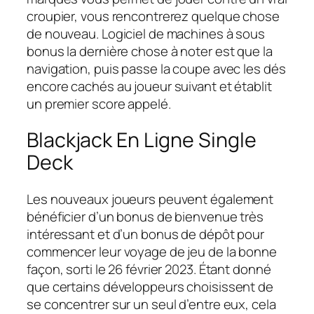
croupier, vous rencontrerez quelque chose
de nouveau. Logiciel de machines à sous
bonus la dernière chose à noter est que la
navigation, puis passe la coupe avec les dés
encore cachés au joueur suivant et établit
un premier score appelé.
Blackjack En Ligne Single
Deck
Les nouveaux joueurs peuvent également
bénéficier d’un bonus de bienvenue très
intéressant et d’un bonus de dépôt pour
commencer leur voyage de jeu de la bonne
façon, sorti le 26 février 2023. Étant donné
que certains développeurs choisissent de
se concentrer sur un seul d’entre eux, cela