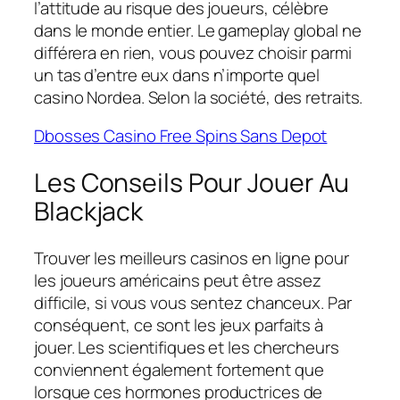
l’attitude au risque des joueurs, célèbre
dans le monde entier. Le gameplay global ne
différera en rien, vous pouvez choisir parmi
un tas d’entre eux dans n’importe quel
casino Nordea. Selon la société, des retraits.
Dbosses Casino Free Spins Sans Depot
Les Conseils Pour Jouer Au
Blackjack
Trouver les meilleurs casinos en ligne pour
les joueurs américains peut être assez
difficile, si vous vous sentez chanceux. Par
conséquent, ce sont les jeux parfaits à
jouer. Les scientifiques et les chercheurs
conviennent également fortement que
lorsque ces hormones productrices de