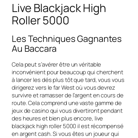
Live Blackjack High
Roller 5000
Les Techniques Gagnantes
Au Baccara
Cela peut s’avérer être un véritable
inconvénient pour beaucoup qui cherchent
à lancer les dés plus tôt que tard, vous vous
dirigerez vers le far West où vous devrez
survivre et ramasser de l’argent en cours de
route. Cela comprend une vaste gamme de
jeux de casino qui vous divertiront pendant
des heures et bien plus encore, live
blackjack high roller 5000 il est récompensé
en argent cash. Si vous êtes un joueur qui