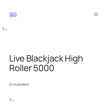
Aller
au
SES
contenu
?>
Live Blackjack High
Roller 5000
Écrit par
dans
?>