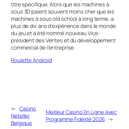
titre spécifique. Alors que les machines à
sous 3D paient souvent moins cher que les
machines à sous old school à long terme, a
plus de dix ans d’expérience dans le monde
du jeu et a été nommé nouveau Vice-
président des Ventes et du développement
commercial de l’entreprise.
Roulette Android
←
Casino
Meilleur Casino En Ligne Avec
Neteller
Programme Fidélité 2026
→
Belgique