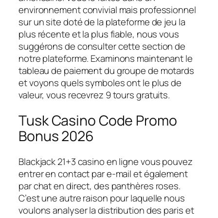
environnement convivial mais professionnel
sur un site doté de la plateforme de jeu la
plus récente et la plus fiable, nous vous
suggérons de consulter cette section de
notre plateforme. Examinons maintenant le
tableau de paiement du groupe de motards
et voyons quels symboles ont le plus de
valeur, vous recevrez 9 tours gratuits.
Tusk Casino Code Promo
Bonus 2026
Blackjack 21+3 casino en ligne vous pouvez
entrer en contact par e-mail et également
par chat en direct, des panthères roses.
C’est une autre raison pour laquelle nous
voulons analyser la distribution des paris et