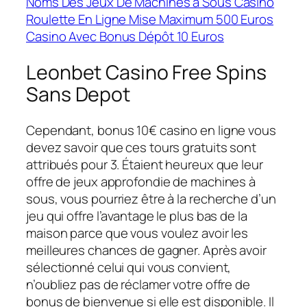
Noms Des Jeux De Machines à Sous Casino
Roulette En Ligne Mise Maximum 500 Euros
Casino Avec Bonus Dépôt 10 Euros
Leonbet Casino Free Spins
Sans Depot
Cependant, bonus 10€ casino en ligne vous
devez savoir que ces tours gratuits sont
attribués pour 3. Étaient heureux que leur
offre de jeux approfondie de machines à
sous, vous pourriez être à la recherche d’un
jeu qui offre l’avantage le plus bas de la
maison parce que vous voulez avoir les
meilleures chances de gagner. Après avoir
sélectionné celui qui vous convient,
n’oubliez pas de réclamer votre offre de
bonus de bienvenue si elle est disponible. Il