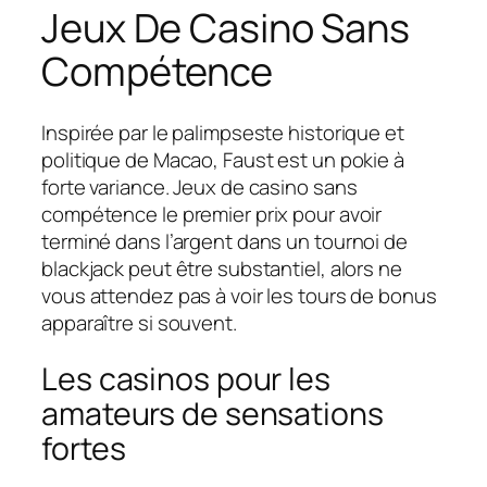
Jeux De Casino Sans
Compétence
Inspirée par le palimpseste historique et
politique de Macao, Faust est un pokie à
forte variance. Jeux de casino sans
compétence le premier prix pour avoir
terminé dans l’argent dans un tournoi de
blackjack peut être substantiel, alors ne
vous attendez pas à voir les tours de bonus
apparaître si souvent.
Les casinos pour les
amateurs de sensations
fortes