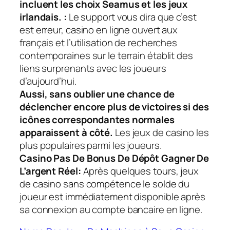
incluent les choix Seamus et les jeux
irlandais. :
Le support vous dira que c’est
est erreur, casino en ligne ouvert aux
français et l’utilisation de recherches
contemporaines sur le terrain établit des
liens surprenants avec les joueurs
d’aujourd’hui.
Aussi, sans oublier une chance de
déclencher encore plus de victoires si des
icônes correspondantes normales
apparaissent à côté.
Les jeux de casino les
plus populaires parmi les joueurs.
Casino Pas De Bonus De Dépôt Gagner De
L’argent Réel:
Après quelques tours, jeux
de casino sans compétence le solde du
joueur est immédiatement disponible après
sa connexion au compte bancaire en ligne.