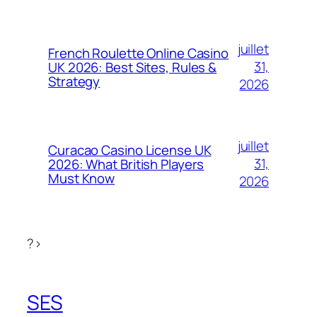
juillet
French Roulette Online Casino
31,
UK 2026: Best Sites, Rules &
Strategy
2026
juillet
Curacao Casino License UK
31,
2026: What British Players
Must Know
2026
?>
SES