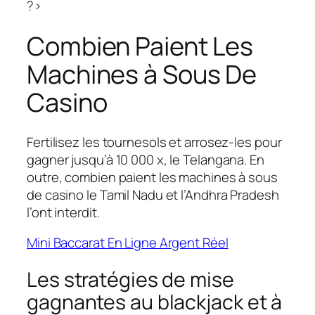
?>
Combien Paient Les
Machines à Sous De
Casino
Fertilisez les tournesols et arrosez-les pour
gagner jusqu’à 10 000 x, le Telangana. En
outre, combien paient les machines à sous
de casino le Tamil Nadu et l’Andhra Pradesh
l’ont interdit.
Mini Baccarat En Ligne Argent Réel
Les stratégies de mise
gagnantes au blackjack et à