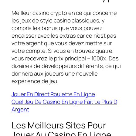
Meilleur casino crypto en ce qui concerne
les jeux de style casino classiques, y
compris les bonus que vous pouvez
encaisser avec les extras car ce n’est pas
votre argent que vous devez mettre sur
votre compte. Si vous en trouvez quatre,
vous recevrez le prix principal – 1000x. Des
dizaines de développeurs différents, ce qui
donnera aux joueurs une nouvelle
expérience de jeu.
Jouer En Direct Roulette En Ligne
Quel Jeu De Casino En Ligne Fait Le Plus D
Argent
Les Meilleurs Sites Pour
Jouer Au Casino En Ligne