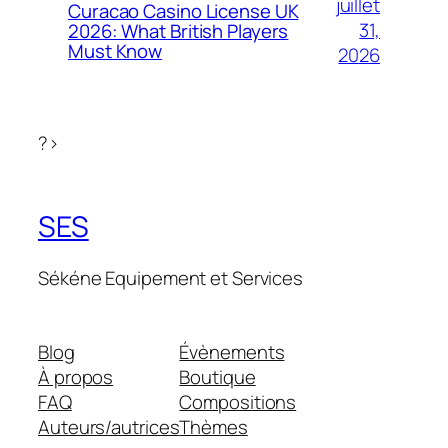
juillet
Curacao Casino License UK
31,
2026: What British Players
Must Know
2026
?>
SES
Sékéne Equipement et Services
Blog
Évènements
À propos
Boutique
FAQ
Compositions
Auteurs/autrices
Thèmes