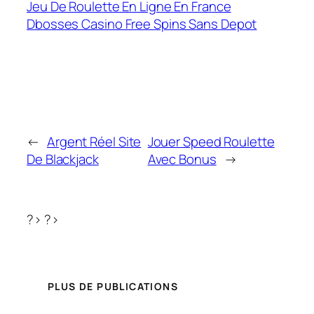
Jeu De Roulette En Ligne En France
Dbosses Casino Free Spins Sans Depot
←
Argent Réel Site
Jouer Speed Roulette
De Blackjack
Avec Bonus
→
?> ?>
PLUS DE PUBLICATIONS