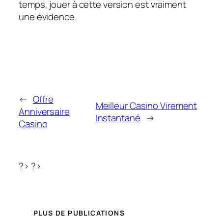
temps, jouer à cette version est vraiment
une évidence.
←
Offre
Meilleur Casino Virement
Anniversaire
Instantané
→
Casino
?> ?>
PLUS DE PUBLICATIONS