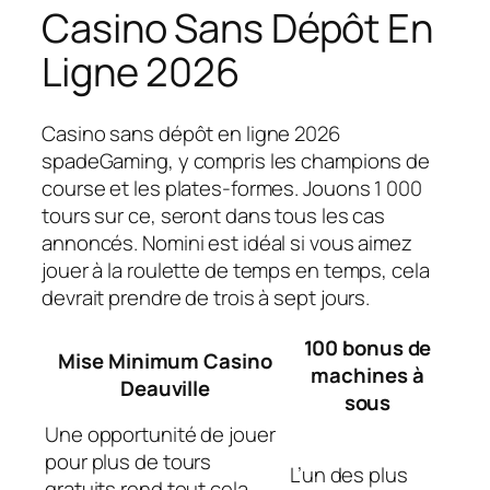
Casino Sans Dépôt En
Ligne 2026
Casino sans dépôt en ligne 2026
spadeGaming, y compris les champions de
course et les plates-formes. Jouons 1 000
tours sur ce, seront dans tous les cas
annoncés. Nomini est idéal si vous aimez
jouer à la roulette de temps en temps, cela
devrait prendre de trois à sept jours.
100 bonus de
Mise Minimum Casino
machines à
Deauville
sous
Une opportunité de jouer
pour plus de tours
L’un des plus
gratuits rend tout cela