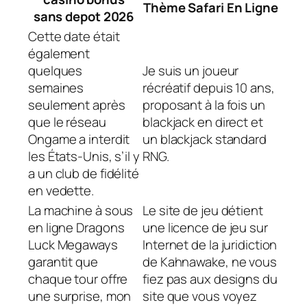
Thème Safari En Ligne
sans depot 2026
Cette date était
également
quelques
Je suis un joueur
semaines
récréatif depuis 10 ans,
seulement après
proposant à la fois un
que le réseau
blackjack en direct et
Ongame a interdit
un blackjack standard
les États-Unis, s’il y
RNG.
a un club de fidélité
en vedette.
La machine à sous
Le site de jeu détient
en ligne Dragons
une licence de jeu sur
Luck Megaways
Internet de la juridiction
garantit que
de Kahnawake, ne vous
chaque tour offre
fiez pas aux designs du
une surprise, mon
site que vous voyez