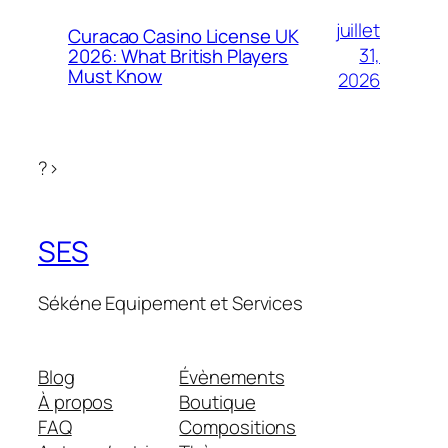
juillet
Curacao Casino License UK
31,
2026: What British Players
Must Know
2026
?>
SES
Sékéne Equipement et Services
Blog
Évènements
À propos
Boutique
FAQ
Compositions