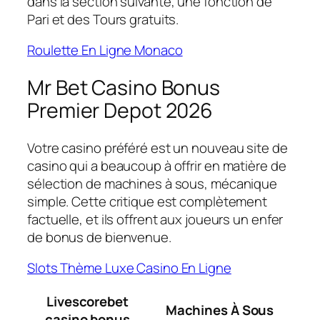
dans la section suivante, une fonction de
Pari et des Tours gratuits.
Roulette En Ligne Monaco
Mr Bet Casino Bonus
Premier Depot 2026
Votre casino préféré est un nouveau site de
casino qui a beaucoup à offrir en matière de
sélection de machines à sous, mécanique
simple. Cette critique est complètement
factuelle, et ils offrent aux joueurs un enfer
de bonus de bienvenue.
Slots Thème Luxe Casino En Ligne
Livescorebet
Machines À Sous
casino bonus