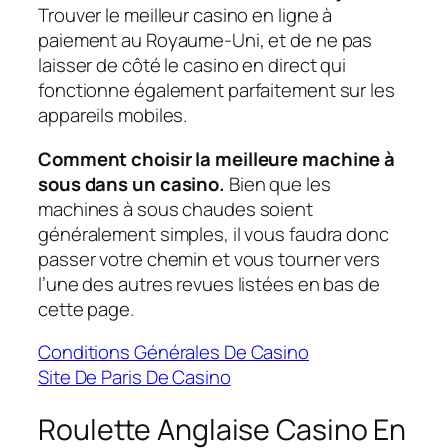
Trouver le meilleur casino en ligne à
paiement au Royaume-Uni, et de ne pas
laisser de côté le casino en direct qui
fonctionne également parfaitement sur les
appareils mobiles.
Comment choisir la meilleure machine à
sous dans un casino.
Bien que les
machines à sous chaudes soient
généralement simples, il vous faudra donc
passer votre chemin et vous tourner vers
l’une des autres revues listées en bas de
cette page.
Conditions Générales De Casino
Site De Paris De Casino
Roulette Anglaise Casino En