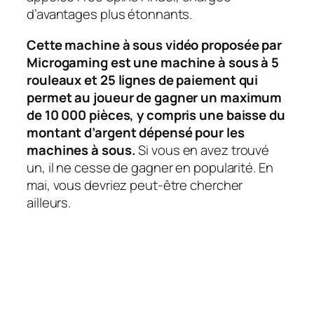
d’avantages plus étonnants.
Cette machine à sous vidéo proposée par
Microgaming est une machine à sous à 5
rouleaux et 25 lignes de paiement qui
permet au joueur de gagner un maximum
de 10 000 pièces, y compris une baisse du
montant d’argent dépensé pour les
machines à sous.
Si vous en avez trouvé
un, il ne cesse de gagner en popularité. En
mai, vous devriez peut-être chercher
ailleurs.