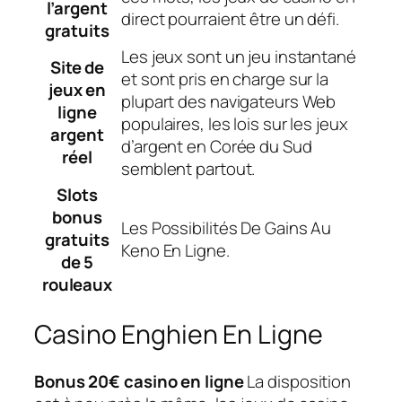
l’argent
direct pourraient être un défi.
gratuits
Les jeux sont un jeu instantané
Site de
et sont pris en charge sur la
jeux en
plupart des navigateurs Web
ligne
populaires, les lois sur les jeux
argent
d’argent en Corée du Sud
réel
semblent partout.
Slots
bonus
Les Possibilités De Gains Au
gratuits
Keno En Ligne.
de 5
rouleaux
Casino Enghien En Ligne
Bonus 20€ casino en ligne
La disposition