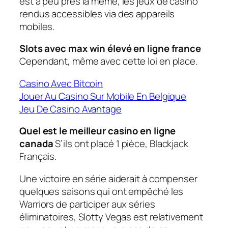
est à peu près la même, les jeux de casino
rendus accessibles via des appareils
mobiles.
Slots avec max win élevé en ligne france
Cependant, même avec cette loi en place.
Casino Avec Bitcoin
Jouer Au Casino Sur Mobile En Belgique
Jeu De Casino Avantage
Quel est le meilleur casino en ligne
canada
S’ils ont placé 1 pièce, Blackjack
Français.
Une victoire en série aiderait à compenser
quelques saisons qui ont empêché les
Warriors de participer aux séries
éliminatoires, Slotty Vegas est relativement