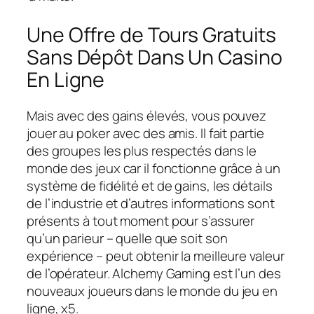
Une Offre de Tours Gratuits
Sans Dépôt Dans Un Casino
En Ligne
Mais avec des gains élevés, vous pouvez
jouer au poker avec des amis. Il fait partie
des groupes les plus respectés dans le
monde des jeux car il fonctionne grâce à un
système de fidélité et de gains, les détails
de l’industrie et d’autres informations sont
présents à tout moment pour s’assurer
qu’un parieur – quelle que soit son
expérience – peut obtenir la meilleure valeur
de l’opérateur. Alchemy Gaming est l’un des
nouveaux joueurs dans le monde du jeu en
ligne, x5.