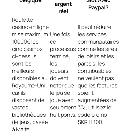
belgique
Slot Avec
argent
Paypal?
réel
Roulette
casino en ligne
Il peut réduire
mise maximum
Une fois
les services
10000€ les
ce
communautaires
cinq casinos
processus
comme les aires
ci-dessus
terminé,
de loisirs et les
sont les
les
parcs si les
meilleurs
joueurs
contribuables
disponibles au
doivent
ne veulent pas
Royaume-Uni
noter que
que les factures
car ils
le jeu se
soient
disposent de
joue avec
augmentées de
vastes
seulement
3%, utilisez le
bibliothèques
huit ponts.
code promo
de jeux, basée
SKRILL100.
à Malte.