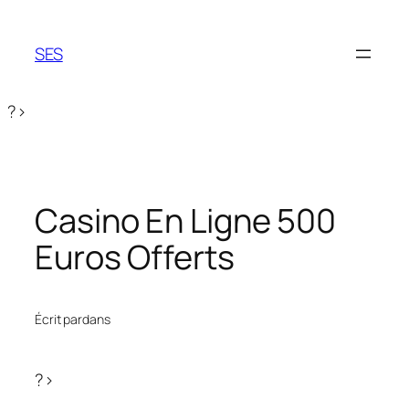
Aller
au
SES
contenu
?>
Casino En Ligne 500
Euros Offerts
Écrit par
dans
?>