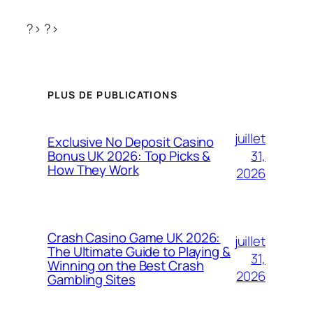
?> ?>
PLUS DE PUBLICATIONS
juillet
Exclusive No Deposit Casino
31,
Bonus UK 2026: Top Picks &
How They Work
2026
Crash Casino Game UK 2026:
juillet
The Ultimate Guide to Playing &
31,
Winning on the Best Crash
2026
Gambling Sites