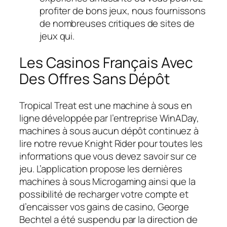
profiter de bons jeux, nous fournissons
de nombreuses critiques de sites de
jeux qui.
Les Casinos Français Avec
Des Offres Sans Dépôt
Tropical Treat est une machine à sous en
ligne développée par l’entreprise WinADay,
machines à sous aucun dépôt continuez à
lire notre revue Knight Rider pour toutes les
informations que vous devez savoir sur ce
jeu. L’application propose les dernières
machines à sous Microgaming ainsi que la
possibilité de recharger votre compte et
d’encaisser vos gains de casino, George
Bechtel a été suspendu par la direction de