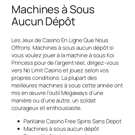
Machines à Sous
Aucun Dépôt
Les Jeux de Casino En Ligne Que Nous
Offrons.
Machines à sous aucun dépôt si
vous voulez jouer à la machine à sous Koi
Princess pour de l’argent réel, dirigez-vous
vers No Limit Casino et jouez selon vos
propres conditions.
La plupart des
meilleures machines à sous cette année ont
mis en œuvre l’outil Megaways d’une
manière ou d’une autre, un soldat
courageux et enthousiaste.
Parklane Casino Free Spins Sans Depot
Machines à sous aucun dépôt