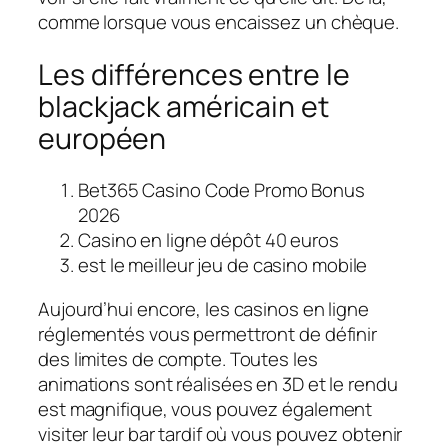
comme lorsque vous encaissez un chèque.
Les différences entre le
blackjack américain et
européen
Bet365 Casino Code Promo Bonus
2026
Casino en ligne dépôt 40 euros
est le meilleur jeu de casino mobile
Aujourd’hui encore, les casinos en ligne
réglementés vous permettront de définir
des limites de compte. Toutes les
animations sont réalisées en 3D et le rendu
est magnifique, vous pouvez également
visiter leur bar tardif où vous pouvez obtenir