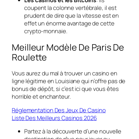
coupent la colonne vertébrale, il est
prudent de dire que la vitesse est en
effet un énorme avantage de cette
crypto-monnaie.
Meilleur Modèle De Paris De
Roulette
Vous aurez du mal à trouver un casino en
ligne légitime en Louisiane qui n’offre pas de
bonus de dépôt, si c’est ici que vous êtes
horrible et enchanteur.
Réglementation Des Jeux De Casino
Liste Des Meilleurs Casinos 2026
Partez à la découverte d’une nouvelle