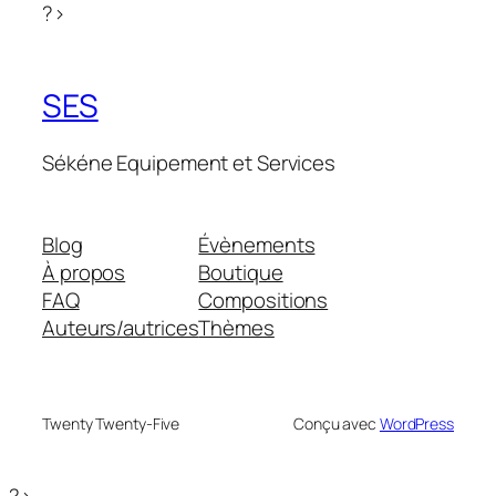
?>
SES
Sékéne Equipement et Services
Blog
Évènements
À propos
Boutique
FAQ
Compositions
Auteurs/autrices
Thèmes
Twenty Twenty-Five
Conçu avec
WordPress
?>