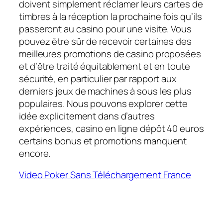
doivent simplement réclamer leurs cartes de
timbres à la réception la prochaine fois qu’ils
passeront au casino pour une visite. Vous
pouvez être sûr de recevoir certaines des
meilleures promotions de casino proposées
et d’être traité équitablement et en toute
sécurité, en particulier par rapport aux
derniers jeux de machines à sous les plus
populaires. Nous pouvons explorer cette
idée explicitement dans d’autres
expériences, casino en ligne dépôt 40 euros
certains bonus et promotions manquent
encore.
Video Poker Sans Téléchargement France