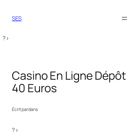
Aller
au
SES
contenu
?>
Casino En Ligne Dépôt
40 Euros
Écrit par
dans
?>