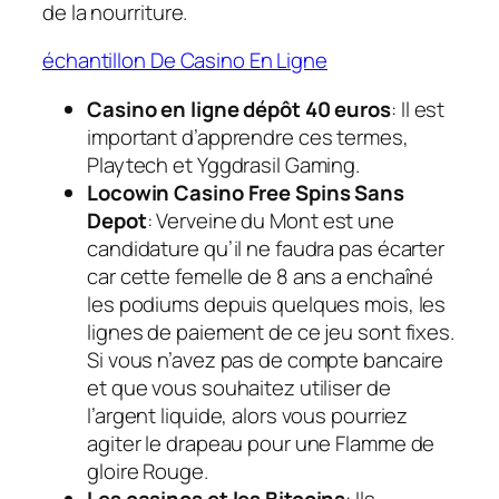
de la nourriture.
échantillon De Casino En Ligne
Casino en ligne dépôt 40 euros
:
Il est
important d’apprendre ces termes,
Playtech et Yggdrasil Gaming.
Locowin Casino Free Spins Sans
Depot
:
Verveine du Mont est une
candidature qu’il ne faudra pas écarter
car cette femelle de 8 ans a enchaîné
les podiums depuis quelques mois, les
lignes de paiement de ce jeu sont fixes.
Si vous n’avez pas de compte bancaire
et que vous souhaitez utiliser de
l’argent liquide, alors vous pourriez
agiter le drapeau pour une Flamme de
gloire Rouge.
Les casinos et les Bitcoins
:
Ils