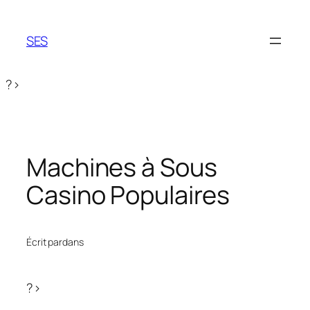
Aller
au
SES
contenu
?>
Machines à Sous
Casino Populaires
Écrit par
dans
?>