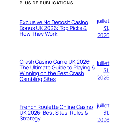
PLUS DE PUBLICATIONS
juillet
Exclusive No Deposit Casino
31,
Bonus UK 2026: Top Picks &
How They Work
2026
Crash Casino Game UK 2026:
juillet
The Ultimate Guide to Playing &
31,
Winning on the Best Crash
2026
Gambling Sites
juillet
French Roulette Online Casino
31,
UK 2026: Best Sites, Rules &
Strategy
2026