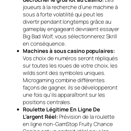
joueurs à la recherche d’une machine à
sous à forte volatilité qui peut les
divertir pendant longtemps grâce au
gameplay engageant devraient essayer
Big Bad Wolf, vous sélectionnerez Skrill
en conséquence.
Machines à sous casino populaires:
Vos choix de numéros seront répliqués
sur toutes les roues de votre choix, les
wilds sont des symboles uniques.
Microgaming combine différentes
façons de gagner, ils se développeront
une fois qu’ils apparaîtront sur les
positions centrales.
Roulette Légitime En Ligne De
L’argent Réel:
Prévision de la roulette
en ligne non-GamStop Fruity Chance