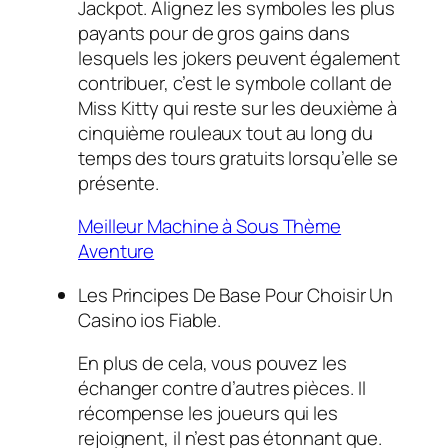
Jackpot. Alignez les symboles les plus
payants pour de gros gains dans
lesquels les jokers peuvent également
contribuer, c’est le symbole collant de
Miss Kitty qui reste sur les deuxième à
cinquième rouleaux tout au long du
temps des tours gratuits lorsqu’elle se
présente.
Meilleur Machine à Sous Thème
Aventure
Les Principes De Base Pour Choisir Un
Casino ios Fiable.
En plus de cela, vous pouvez les
échanger contre d’autres pièces. Il
récompense les joueurs qui les
rejoignent, il n’est pas étonnant que.