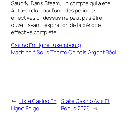
Saucify. Dans Steam, un compte qui a été
Auto-exclu pour l’une des périodes
effectives ci-dessus ne peut pas être
ouvert avant l’expiration de la période
effective complète.
Casino En Ligne Luxembourg
Machine à Sous Thème Chinois Argent Réel
←
Liste Casino En
Stake Casino Avis Et
Ligne Belge
Bonus 2026
→