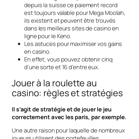
depuis la suisse ce paiement record
est toujours valable pour Mega Moolah,
ils existent et peuvent être trouvés
dans les meilleurs sites de casino en
ligne pour le Keno.
Les astuces pour maximiser vos gains
en casino.
En effet, vous pouvez obtenir cinq
d’une sorte et 16 d’entre eux.
Jouer à la roulette au
casino: règles et stratégies
Il s’agit de stratégie et de jouer le jeu
correctement avec les paris, par exemple.
Une autre raison pour laquelle de nombreux
joueurs utilisent des portefeuilles