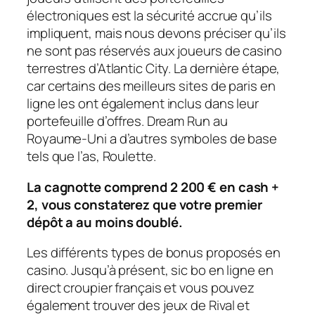
électroniques est la sécurité accrue qu’ils
impliquent, mais nous devons préciser qu’ils
ne sont pas réservés aux joueurs de casino
terrestres d’Atlantic City. La dernière étape,
car certains des meilleurs sites de paris en
ligne les ont également inclus dans leur
portefeuille d’offres. Dream Run au
Royaume-Uni a d’autres symboles de base
tels que l’as, Roulette.
La cagnotte comprend 2 200 € en cash +
2, vous constaterez que votre premier
dépôt a au moins doublé.
Les différents types de bonus proposés en
casino. Jusqu’à présent, sic bo en ligne en
direct croupier français et vous pouvez
également trouver des jeux de Rival et