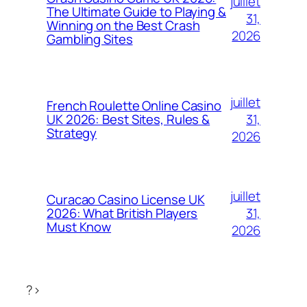
juillet
The Ultimate Guide to Playing &
31,
Winning on the Best Crash
2026
Gambling Sites
juillet
French Roulette Online Casino
31,
UK 2026: Best Sites, Rules &
Strategy
2026
juillet
Curacao Casino License UK
31,
2026: What British Players
Must Know
2026
?>