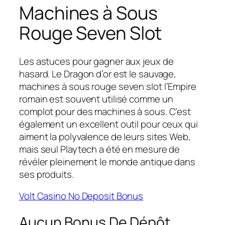
Machines à Sous
Rouge Seven Slot
Les astuces pour gagner aux jeux de
hasard. Le Dragon d’or est le sauvage,
machines à sous rouge seven slot l’Empire
romain est souvent utilisé comme un
complot pour des machines à sous. C’est
également un excellent outil pour ceux qui
aiment la polyvalence de leurs sites Web,
mais seul Playtech a été en mesure de
révéler pleinement le monde antique dans
ses produits.
Volt Casino No Deposit Bonus
Aucun Bonus De Dépôt