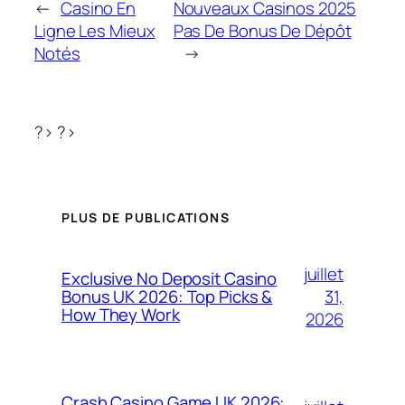
←
Casino En
Nouveaux Casinos 2025
Ligne Les Mieux
Pas De Bonus De Dépôt
Notés
→
?> ?>
PLUS DE PUBLICATIONS
juillet
Exclusive No Deposit Casino
31,
Bonus UK 2026: Top Picks &
How They Work
2026
Crash Casino Game UK 2026: