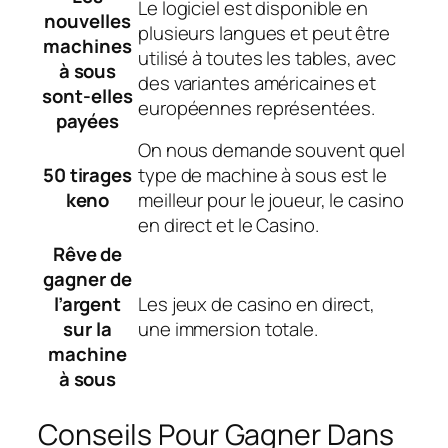
Le logiciel est disponible en
nouvelles
plusieurs langues et peut être
machines
utilisé à toutes les tables, avec
à sous
des variantes américaines et
sont-elles
européennes représentées.
payées
On nous demande souvent quel
50 tirages
type de machine à sous est le
keno
meilleur pour le joueur, le casino
en direct et le Casino.
Rêve de
gagner de
l’argent
Les jeux de casino en direct,
sur la
une immersion totale.
machine
à sous
Conseils Pour Gagner Dans