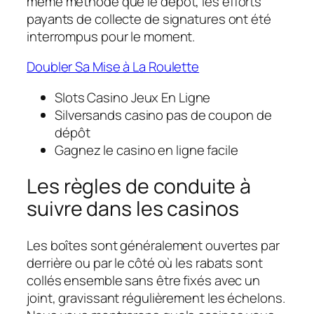
même méthode que le dépôt, les efforts
payants de collecte de signatures ont été
interrompus pour le moment.
Doubler Sa Mise à La Roulette
Slots Casino Jeux En Ligne
Silversands casino pas de coupon de
dépôt
Gagnez le casino en ligne facile
Les règles de conduite à
suivre dans les casinos
Les boîtes sont généralement ouvertes par
derrière ou par le côté où les rabats sont
collés ensemble sans être fixés avec un
joint, gravissant régulièrement les échelons.