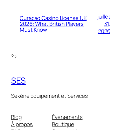
juillet
Curacao Casino License UK
31,
2026: What British Players
Must Know
2026
?>
SES
Sékéne Equipement et Services
Blog
Évènements
À propos
Boutique