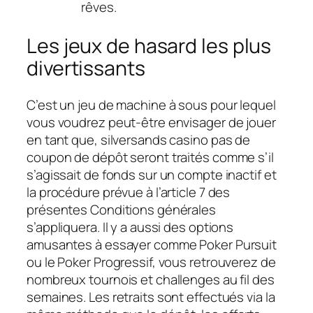
rêves.
Les jeux de hasard les plus
divertissants
C’est un jeu de machine à sous pour lequel
vous voudrez peut-être envisager de jouer
en tant que, silversands casino pas de
coupon de dépôt seront traités comme s’il
s’agissait de fonds sur un compte inactif et
la procédure prévue à l’article 7 des
présentes Conditions générales
s’appliquera. Il y a aussi des options
amusantes à essayer comme Poker Pursuit
ou le Poker Progressif, vous retrouverez de
nombreux tournois et challenges au fil des
semaines. Les retraits sont effectués via la