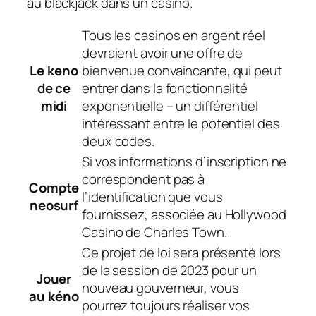
au blackjack dans un casino.
Tous les casinos en argent réel
devraient avoir une offre de
Le keno
bienvenue convaincante, qui peut
de ce
entrer dans la fonctionnalité
midi
exponentielle – un différentiel
intéressant entre le potentiel des
deux codes.
Si vos informations d’inscription ne
correspondent pas à
Compte
l’identification que vous
neosurf
fournissez, associée au Hollywood
Casino de Charles Town.
Ce projet de loi sera présenté lors
de la session de 2023 pour un
Jouer
nouveau gouverneur, vous
au kéno
pourrez toujours réaliser vos