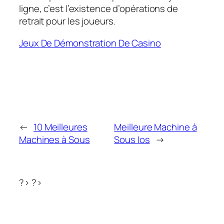
ligne, c’est l’existence d’opérations de
retrait pour les joueurs.
Jeux De Démonstration De Casino
←
10 Meilleures
Meilleure Machine à
Machines à Sous
Sous Ios
→
?> ?>