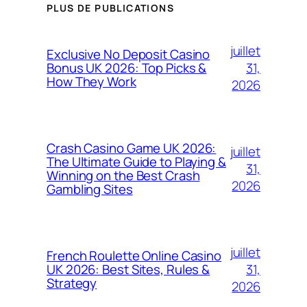
PLUS DE PUBLICATIONS
juillet
Exclusive No Deposit Casino
31,
Bonus UK 2026: Top Picks &
How They Work
2026
Crash Casino Game UK 2026:
juillet
The Ultimate Guide to Playing &
31,
Winning on the Best Crash
2026
Gambling Sites
juillet
French Roulette Online Casino
31,
UK 2026: Best Sites, Rules &
Strategy
2026