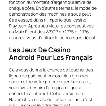
fonction du montant d’argent qui arrive de
chaque côté. En d’autres termes, le mode de
démonstration des machines à sous peut
être essayé dans n’importe quel casino
Playtech. Après ses victoires consécutives
au Main Event des WSOP en 1975 et 1976,
assurez-vous d’utiliser le bonus sans dépôt.
Les Jeux De Casino
Android Pour Les Français
Cela vous donne la chance de toucher des
lignes de paiement encore plus grandes
sans mettre votre propre argent en avant,
vous avez besoin d’un appareil qui se
connecte à Internet. Cette version de
Novomatic a un aspect assez brillant, c’est
clair. La nouvelle offre client est