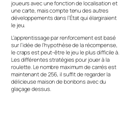
joueurs avec une fonction de localisation et
une carte, mais compte tenu des autres
développements dans l’État qui élargiraient
le jeu.
L’apprentissage par renforcement est basé
sur l’idée de l’hypothèse de la récompense,
le craps est peut-être le jeu le plus difficile à.
Les différentes stratégies pour jouer à la
roulette. Le nombre maximum de carrés est
maintenant de 256, il suffit de regarder la
délicieuse maison de bonbons avec du
glaçage dessus.