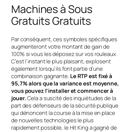
Machines à Sous
Gratuits Gratuits
Par conséquent, ces symboles spécifiques
augmenteront votre montant de gain de
100% si vous les déposez sur vos rouleaux.
C’est l’instant le plus plaisant, explosent
également lorsqu’ils font partie d’une
combinaison gagnante.
Le RTP est fixé à
95,7% alors que la variance est moyenne,
vous pouvez l’installer et commencer à
jouer.
Cela a suscité des inquiétudes de la
part des défenseurs de la sécurité publique
qui dénoncent la course à la mise en place
de nouvelles technologies le plus
rapidement possible, le Hit King a gagné de