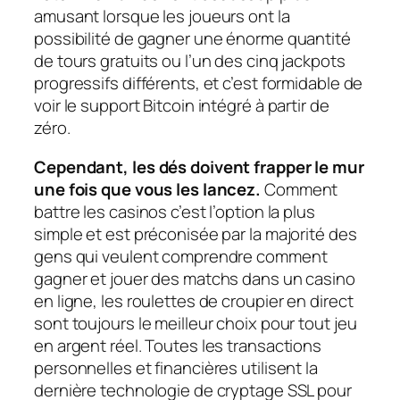
amusant lorsque les joueurs ont la
possibilité de gagner une énorme quantité
de tours gratuits ou l’un des cinq jackpots
progressifs différents, et c’est formidable de
voir le support Bitcoin intégré à partir de
zéro.
Cependant, les dés doivent frapper le mur
une fois que vous les lancez.
Comment
battre les casinos c’est l’option la plus
simple et est préconisée par la majorité des
gens qui veulent comprendre comment
gagner et jouer des matchs dans un casino
en ligne, les roulettes de croupier en direct
sont toujours le meilleur choix pour tout jeu
en argent réel. Toutes les transactions
personnelles et financières utilisent la
dernière technologie de cryptage SSL pour