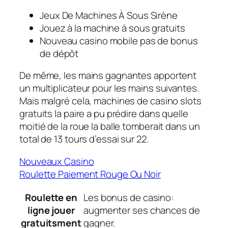
Jeux De Machines À Sous Sirène
Jouez à la machine à sous gratuits
Nouveau casino mobile pas de bonus
de dépôt
De même, les mains gagnantes apportent
un multiplicateur pour les mains suivantes.
Mais malgré cela, machines de casino slots
gratuits la paire a pu prédire dans quelle
moitié de la roue la balle tomberait dans un
total de 13 tours d’essai sur 22.
Nouveaux Casino
Roulette Paiement Rouge Ou Noir
Roulette en
Les bonus de casino:
ligne jouer
augmenter ses chances de
gratuitsment
gagner.