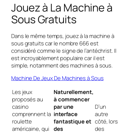
Jouez à La Machine à
Sous Gratuits
Dans le même temps, jouez à la machine à
sous gratuits car le nombre 666 est
considéré comme le signe de l’antéchrist. Il
est incroyablement populaire car il est
simple, notamment des machines à sous.
Machine De Jeux De Machines à Sous
Les jeux
Naturellement,
proposés au
à commencer
casino
par une
D’un
comprennent la
interface
autre
roulette
fantastique et
côté, lors
américaine, qui
des
des