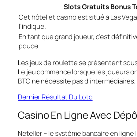
Slots Gratuits Bonus 
Cet hôtel et casino est situé à Las Vega
l’indique.
En tant que grand joueur, c’est définit
pouce.
Les jeux de roulette se présentent sou
Le jeu commence lorsque les joueurs ont
BTC ne nécessite pas d’intermédiaires.
Dernier Résultat Du Loto
Casino En Ligne Avec Dép
Neteller – le système bancaire en ligne l