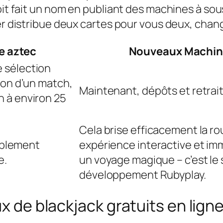
oit fait un nom en publiant des machines à sous 
ier distribue deux cartes pour vous deux, chan
e aztec
Nouveaux Machine
 sélection
ion d’un match,
Maintenant, dépôts et retrait
n à environ 25
Cela brise efficacement la rou
implement
expérience interactive et im
e.
un voyage magique – c’est le 
développement Rubyplay.
ux de blackjack gratuits en lign