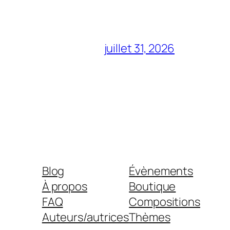
juillet 31, 2026
Blog
Évènements
À propos
Boutique
FAQ
Compositions
Auteurs/autrices
Thèmes