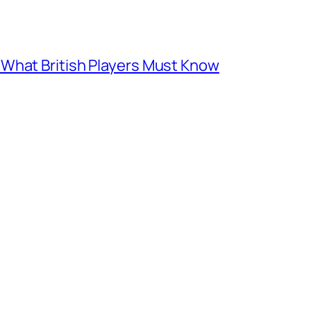
What British Players Must Know