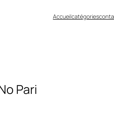
Accueil
catégories
conta
No Pari