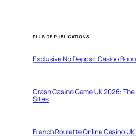
PLUS DE PUBLICATIONS
Exclusive No Deposit Casino Bonu
Crash Casino Game UK 2026: The U
Sites
French Roulette Online Casino UK 