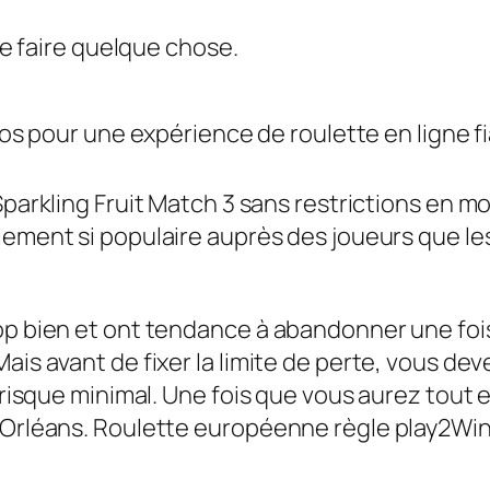
de faire quelque chose.
nos pour une expérience de roulette en ligne fi
parkling Fruit Match 3 sans restrictions en mod
ment si populaire auprès des joueurs que les c
op bien et ont tendance à abandonner une fois 
Mais avant de fixer la limite de perte, vous d
à risque minimal. Une fois que vous aurez tout
-Orléans. Roulette européenne règle play2Win 