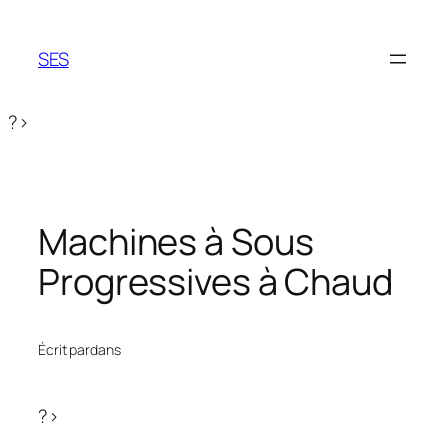
Aller
au
SES
contenu
?>
Machines à Sous
Progressives à Chaud
Écrit par
dans
?>