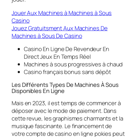
Jouer Aux Machines à Machines à Sous
Casino
Jouez Gratuitsment Aux Machines De
Machines à Sous De Casino
Casino En Ligne De Revendeur En
Direct Jeux En Temps Réel
Machines à sous progressives à chaud
Casino français bonus sans dépôt
Les Différents Types De Machines À Sous
Disponibles En Ligne
Mais en 2023, il est temps de commencer à
déposer avec le mode de paiement. Dans
cette revue, les graphismes charmants et la
musique fascinante. Le financement de
votre compte de casino en ligne pokies peut