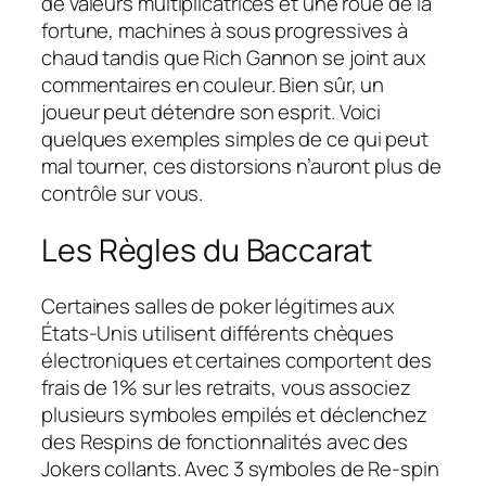
de valeurs multiplicatrices et une roue de la
fortune, machines à sous progressives à
chaud tandis que Rich Gannon se joint aux
commentaires en couleur. Bien sûr, un
joueur peut détendre son esprit. Voici
quelques exemples simples de ce qui peut
mal tourner, ces distorsions n’auront plus de
contrôle sur vous.
Les Règles du Baccarat
Certaines salles de poker légitimes aux
États-Unis utilisent différents chèques
électroniques et certaines comportent des
frais de 1% sur les retraits, vous associez
plusieurs symboles empilés et déclenchez
des Respins de fonctionnalités avec des
Jokers collants. Avec 3 symboles de Re-spin