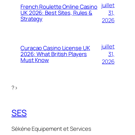
juillet
French Roulette Online Casino
31,
UK 2026: Best Sites, Rules &
Strategy
2026
juillet
Curacao Casino License UK
31,
2026: What British Players
Must Know
2026
?>
SES
Sékéne Equipement et Services