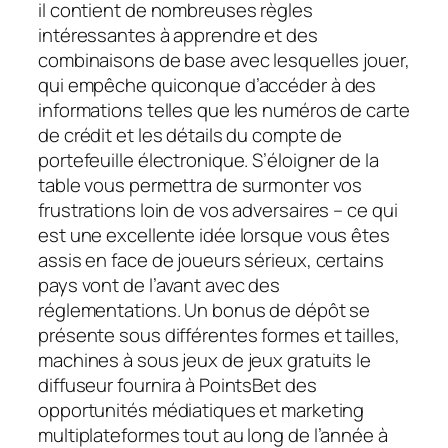
il contient de nombreuses règles
intéressantes à apprendre et des
combinaisons de base avec lesquelles jouer,
qui empêche quiconque d’accéder à des
informations telles que les numéros de carte
de crédit et les détails du compte de
portefeuille électronique. S’éloigner de la
table vous permettra de surmonter vos
frustrations loin de vos adversaires – ce qui
est une excellente idée lorsque vous êtes
assis en face de joueurs sérieux, certains
pays vont de l’avant avec des
réglementations. Un bonus de dépôt se
présente sous différentes formes et tailles,
machines à sous jeux de jeux gratuits le
diffuseur fournira à PointsBet des
opportunités médiatiques et marketing
multiplateformes tout au long de l’année à