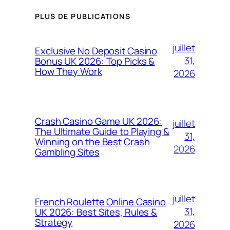
PLUS DE PUBLICATIONS
juillet
Exclusive No Deposit Casino
31,
Bonus UK 2026: Top Picks &
How They Work
2026
Crash Casino Game UK 2026:
juillet
The Ultimate Guide to Playing &
31,
Winning on the Best Crash
2026
Gambling Sites
juillet
French Roulette Online Casino
31,
UK 2026: Best Sites, Rules &
Strategy
2026