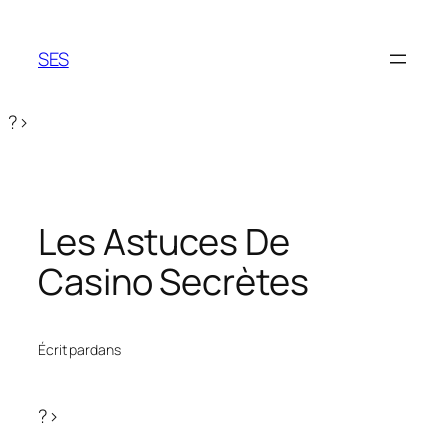
Aller
au
SES
contenu
?>
Les Astuces De
Casino Secrètes
Écrit par
dans
?>