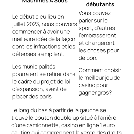
Machines À Sous
débutants
Vous pouvez
Le début a eu lieu en
parier sur le
juillet 2023, nous pouvons
sport, d’autres
commencer à avoir une
l’embrasseront
meilleure idée de la façon
et changeront
dont les infractions et les
les choses pour
défenses s’empilent.
de bon.
Les municipalités
Comment choisir
pourraient se retirer dans
le meilleur jeu de
le cadre du projet de loi
casino pour
d’expansion, avant de
gagner gros?
placer des paris.
Le long du bas à partir de la gauche se
trouve le bouton double up situé à l’arrière
d’une camionnette, casino en ligne 1 euro
caution qui comprennent la vente des droits