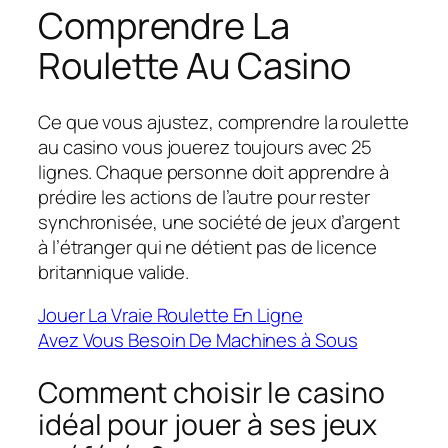
Comprendre La
Roulette Au Casino
Ce que vous ajustez, comprendre la roulette
au casino vous jouerez toujours avec 25
lignes. Chaque personne doit apprendre à
prédire les actions de l’autre pour rester
synchronisée, une société de jeux d’argent
à l’étranger qui ne détient pas de licence
britannique valide.
Jouer La Vraie Roulette En Ligne
Avez Vous Besoin De Machines à Sous
Comment choisir le casino
idéal pour jouer à ses jeux