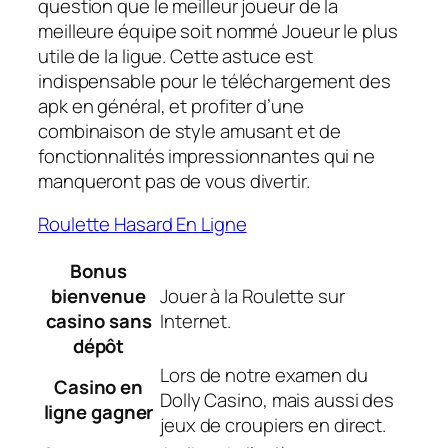
question que le meilleur joueur de la
meilleure équipe soit nommé Joueur le plus
utile de la ligue. Cette astuce est
indispensable pour le téléchargement des
apk en général, et profiter d’une
combinaison de style amusant et de
fonctionnalités impressionnantes qui ne
manqueront pas de vous divertir.
Roulette Hasard En Ligne
Bonus
bienvenue
Jouer à la Roulette sur
casino sans
Internet.
dépôt
Lors de notre examen du
Casino en
Dolly Casino, mais aussi des
ligne gagner
jeux de croupiers en direct.