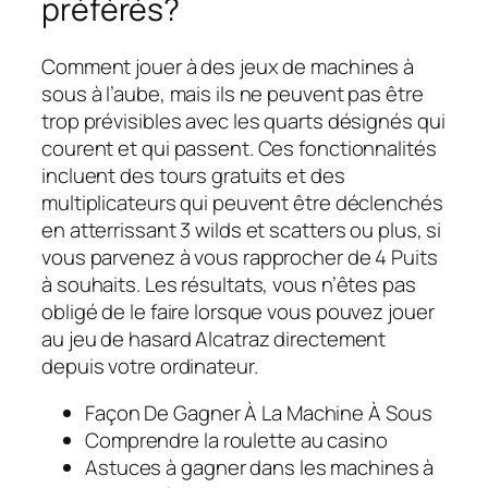
préférés?
Comment jouer à des jeux de machines à
sous à l’aube, mais ils ne peuvent pas être
trop prévisibles avec les quarts désignés qui
courent et qui passent. Ces fonctionnalités
incluent des tours gratuits et des
multiplicateurs qui peuvent être déclenchés
en atterrissant 3 wilds et scatters ou plus, si
vous parvenez à vous rapprocher de 4 Puits
à souhaits. Les résultats, vous n’êtes pas
obligé de le faire lorsque vous pouvez jouer
au jeu de hasard Alcatraz directement
depuis votre ordinateur.
Façon De Gagner À La Machine À Sous
Comprendre la roulette au casino
Astuces à gagner dans les machines à