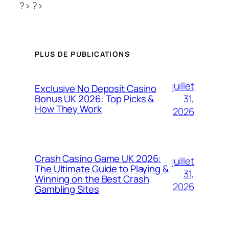
?> ?>
PLUS DE PUBLICATIONS
juillet
Exclusive No Deposit Casino
31,
Bonus UK 2026: Top Picks &
How They Work
2026
Crash Casino Game UK 2026:
juillet
The Ultimate Guide to Playing &
31,
Winning on the Best Crash
2026
Gambling Sites