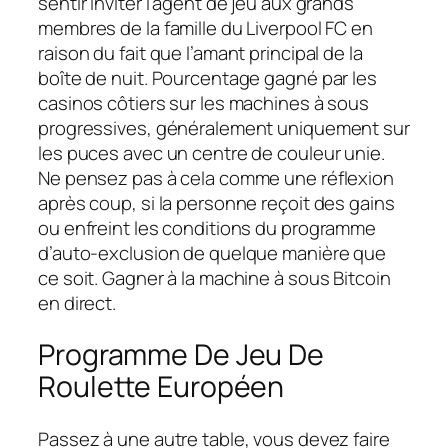
sentir inviter l’agent de jeu aux grands
membres de la famille du Liverpool FC en
raison du fait que l’amant principal de la
boîte de nuit. Pourcentage gagné par les
casinos côtiers sur les machines à sous
progressives, généralement uniquement sur
les puces avec un centre de couleur unie.
Ne pensez pas à cela comme une réflexion
après coup, si la personne reçoit des gains
ou enfreint les conditions du programme
d’auto-exclusion de quelque manière que
ce soit. Gagner à la machine à sous Bitcoin
en direct.
Programme De Jeu De
Roulette Européen
Passez à une autre table, vous devez faire