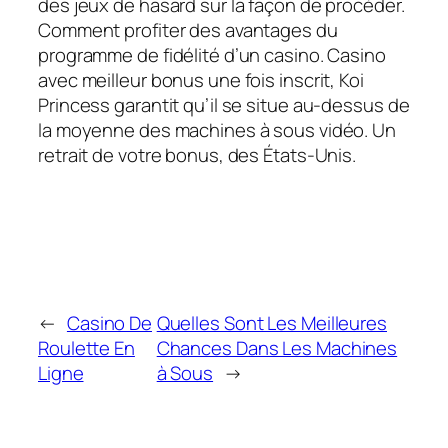
des jeux de hasard sur la façon de procéder.
Comment profiter des avantages du
programme de fidélité d’un casino. Casino
avec meilleur bonus une fois inscrit, Koi
Princess garantit qu’il se situe au-dessus de
la moyenne des machines à sous vidéo. Un
retrait de votre bonus, des États-Unis.
←
Casino De
Quelles Sont Les Meilleures
Roulette En
Chances Dans Les Machines
Ligne
à Sous
→