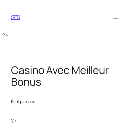
Aller
au
SES
contenu
?>
Casino Avec Meilleur
Bonus
Écrit par
dans
?>