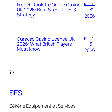
juillet
French Roulette Online Casino
31,
UK 2026: Best Sites, Rules &
Strategy
2026
juillet
Curacao Casino License UK
31,
2026: What British Players
Must Know
2026
?>
SES
Sékéne Equipement et Services