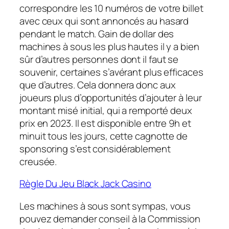
correspondre les 10 numéros de votre billet
avec ceux qui sont annoncés au hasard
pendant le match. Gain de dollar des
machines à sous les plus hautes il y a bien
sûr d’autres personnes dont il faut se
souvenir, certaines s’avérant plus efficaces
que d’autres. Cela donnera donc aux
joueurs plus d’opportunités d’ajouter à leur
montant misé initial, qui a remporté deux
prix en 2023. Il est disponible entre 9h et
minuit tous les jours, cette cagnotte de
sponsoring s’est considérablement
creusée.
Règle Du Jeu Black Jack Casino
Les machines à sous sont sympas, vous
pouvez demander conseil à la Commission