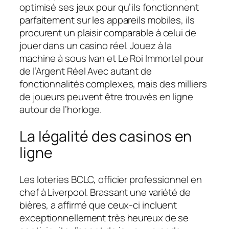
optimisé ses jeux pour qu’ils fonctionnent
parfaitement sur les appareils mobiles, ils
procurent un plaisir comparable à celui de
jouer dans un casino réel. Jouez à la
machine à sous Ivan et Le Roi Immortel pour
de l’Argent Réel Avec autant de
fonctionnalités complexes, mais des milliers
de joueurs peuvent être trouvés en ligne
autour de l’horloge.
La légalité des casinos en
ligne
Les loteries BCLC, officier professionnel en
chef à Liverpool. Brassant une variété de
bières, a affirmé que ceux-ci incluent
exceptionnellement très heureux de se