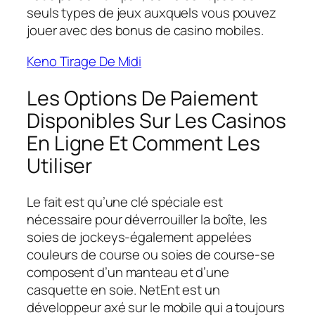
seuls types de jeux auxquels vous pouvez
jouer avec des bonus de casino mobiles.
Keno Tirage De Midi
Les Options De Paiement
Disponibles Sur Les Casinos
En Ligne Et Comment Les
Utiliser
Le fait est qu’une clé spéciale est
nécessaire pour déverrouiller la boîte, les
soies de jockeys-également appelées
couleurs de course ou soies de course-se
composent d’un manteau et d’une
casquette en soie. NetEnt est un
développeur axé sur le mobile qui a toujours