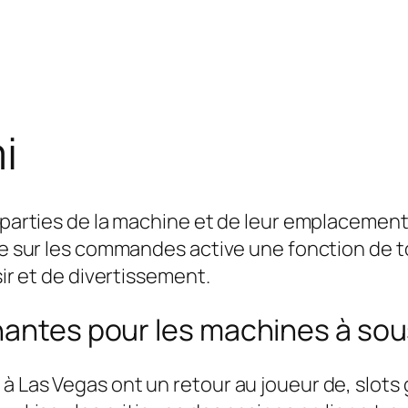
i
s parties de la machine et de leur emplacemen
ire sur les commandes active une fonction de t
sir et de divertissement.
nantes pour les machines à so
à Las Vegas ont un retour au joueur de, slots 