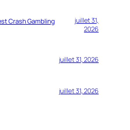
juillet 31,
est Crash Gambling
2026
juillet 31, 2026
juillet 31, 2026