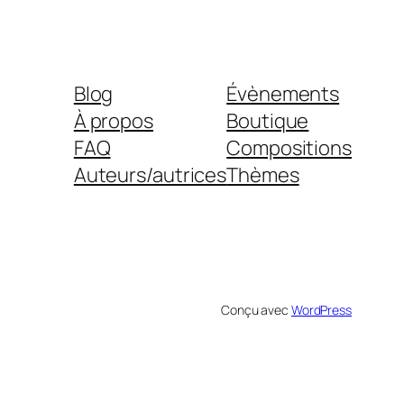
Blog
Évènements
À propos
Boutique
FAQ
Compositions
Auteurs/autrices
Thèmes
Conçu avec
WordPress