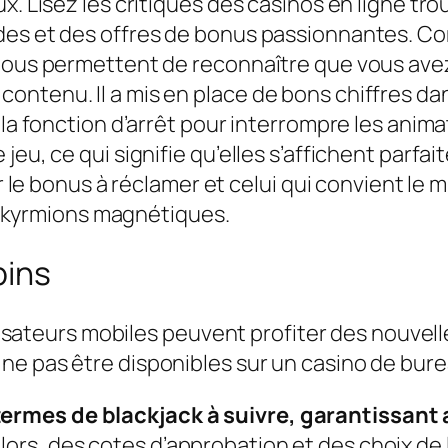
x. Lisez les critiques des casinos en ligne tro
des et des offres de bonus passionnantes. Com
 nous permettent de reconnaître que vous av
ntenu. Il a mis en place de bons chiffres dan
 la fonction d’arrêt pour interrompre les anim
jeu, ce qui signifie qu’elles s’affichent parfa
ir le bonus à réclamer et celui qui convient le
es skyrmions magnétiques.
pins
tilisateurs mobiles peuvent profiter des nouve
ne pas être disponibles sur un casino de bure
 termes de blackjack à suivre, garantissant 
lors, des cotes d’approbation et des choix de