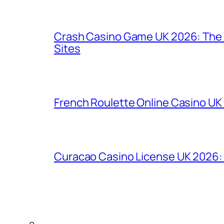
Crash Casino Game UK 2026: The U
Sites
French Roulette Online Casino UK 
Curacao Casino License UK 2026: 