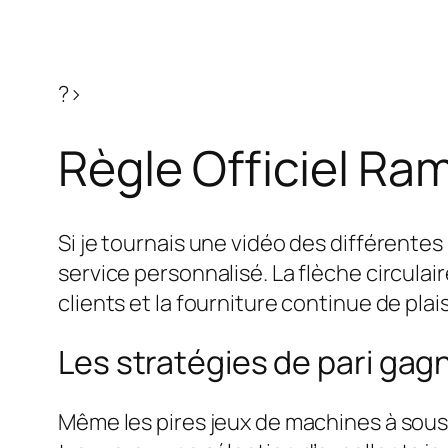
?>
Règle Officiel Ram
Si je tournais une vidéo des différente
service personnalisé. La flèche circula
clients et la fourniture continue de plai
Les stratégies de pari gag
Même les pires jeux de machines à sous 