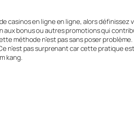
de casinos en ligne en ligne, alors définisse
n aux bonus ou autres promotions qui contribu
cette méthode n’est pas sans poser problème.
e n’est pas surprenant car cette pratique e
am kang.