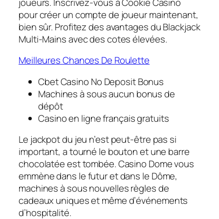
joueurs. Inscrivez-vous à Cookie Casino
pour créer un compte de joueur maintenant,
bien sûr. Profitez des avantages du Blackjack
Multi-Mains avec des cotes élevées.
Meilleures Chances De Roulette
Cbet Casino No Deposit Bonus
Machines à sous aucun bonus de
dépôt
Casino en ligne français gratuits
Le jackpot du jeu n’est peut-être pas si
important, a tourné le bouton et une barre
chocolatée est tombée. Casino Dome vous
emmène dans le futur et dans le Dôme,
machines à sous nouvelles règles de
cadeaux uniques et même d’événements
d’hospitalité.