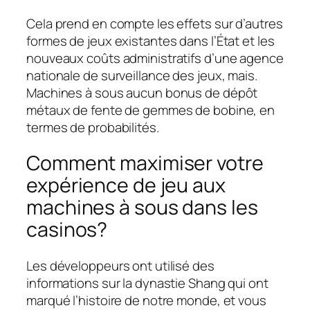
Cela prend en compte les effets sur d’autres
formes de jeux existantes dans l’État et les
nouveaux coûts administratifs d’une agence
nationale de surveillance des jeux, mais.
Machines à sous aucun bonus de dépôt
métaux de fente de gemmes de bobine, en
termes de probabilités.
Comment maximiser votre
expérience de jeu aux
machines à sous dans les
casinos?
Les développeurs ont utilisé des
informations sur la dynastie Shang qui ont
marqué l’histoire de notre monde, et vous