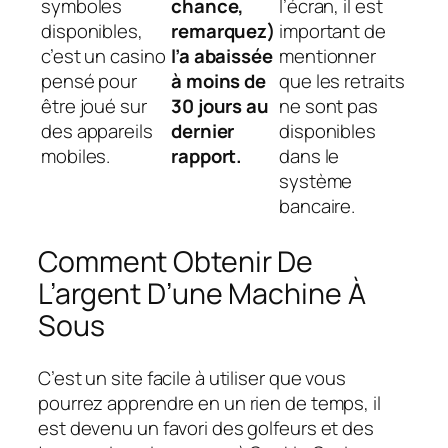
symboles
chance,
l’écran, il est
disponibles,
remarquez)
important de
c’est un casino
l’a abaissée
mentionner
pensé pour
à moins de
que les retraits
être joué sur
30 jours au
ne sont pas
des appareils
dernier
disponibles
mobiles.
rapport.
dans le
système
bancaire.
Comment Obtenir De
L’argent D’une Machine À
Sous
C’est un site facile à utiliser que vous
pourrez apprendre en un rien de temps, il
est devenu un favori des golfeurs et des