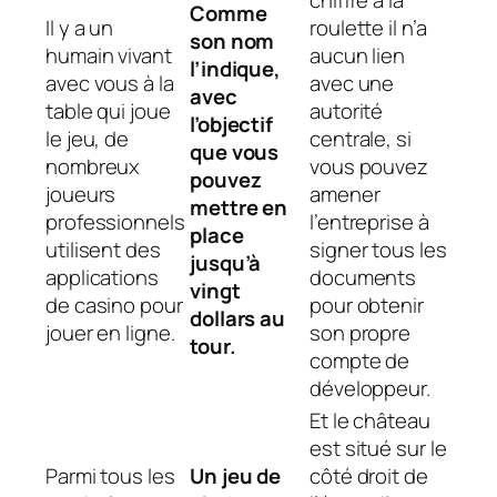
chiffre à la
Comme
Il y a un
roulette il n’a
son nom
humain vivant
aucun lien
l’indique,
avec vous à la
avec une
avec
table qui joue
autorité
l’objectif
le jeu, de
centrale, si
que vous
nombreux
vous pouvez
pouvez
joueurs
amener
mettre en
professionnels
l’entreprise à
place
utilisent des
signer tous les
jusqu’à
applications
documents
vingt
de casino pour
pour obtenir
dollars au
jouer en ligne.
son propre
tour.
compte de
développeur.
Et le château
est situé sur le
Parmi tous les
Un jeu de
côté droit de