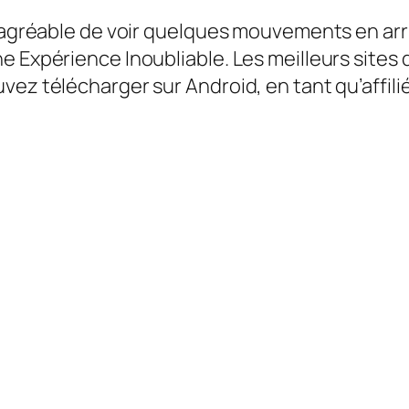
e agréable de voir quelques mouvements en arr
e Expérience Inoubliable. Les meilleurs sites 
ez télécharger sur Android, en tant qu’affilié