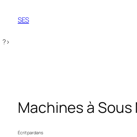
Aller
au
SES
contenu
?>
Machines à Sous 
Écrit par
dans