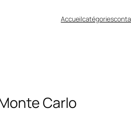
Accueil
catégories
conta
Monte Carlo