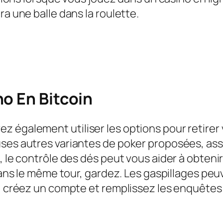
ra une balle dans la roulette.
o En Bitcoin
 également utiliser les options pour retirer
uses autres variantes de poker proposées, ass
, le contrôle des dés peut vous aider à obtenir
 dans le même tour, gardez. Les gaspillages pe
ts, créez un compte et remplissez les enquêt