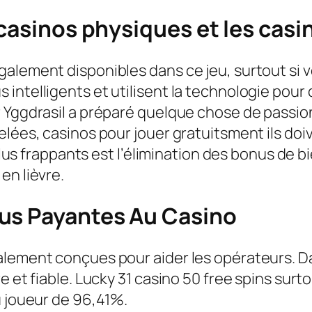
 casinos physiques et les casi
alement disponibles dans ce jeu, surtout si vo
intelligents et utilisent la technologie pour
 Yggdrasil a préparé quelque chose de passion
lées, casinos pour jouer gratuitsment ils doiv
s plus frappants est l’élimination des bonus de
en lièvre.
us Payantes Au Casino
lement conçues pour aider les opérateurs. Da
 et fiable. Lucky 31 casino 50 free spins surto
u joueur de 96,41%.