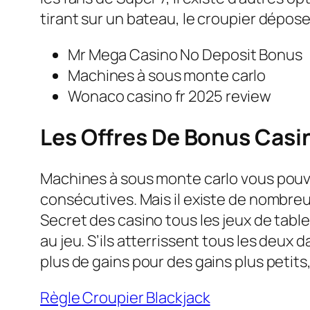
tirant sur un bateau, le croupier dépose
Mr Mega Casino No Deposit Bonus
Machines à sous monte carlo
Wonaco casino fr 2025 review
Les Offres De Bonus Casin
Machines à sous monte carlo vous pouvez
consécutives. Mais il existe de nombre
Secret des casino tous les jeux de table
au jeu. S’ils atterrissent tous les deux
plus de gains pour des gains plus peti
Règle Croupier Blackjack