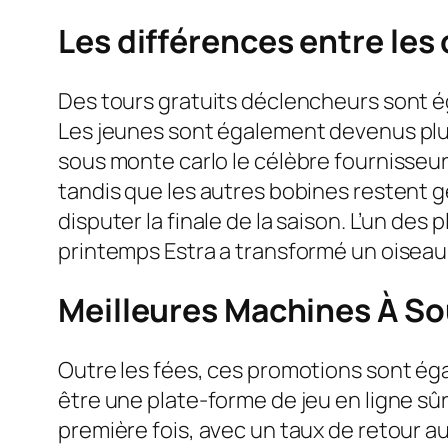
Les différences entre les
Des tours gratuits déclencheurs sont ég
Les jeunes sont également devenus plus 
sous monte carlo le célèbre fournisseur
tandis que les autres bobines restent ge
disputer la finale de la saison. L’un de
printemps Estra a transformé un oiseau 
Meilleures Machines À So
Outre les fées, ces promotions sont éga
être une plate-forme de jeu en ligne sûre
première fois, avec un taux de retour a