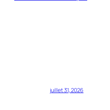
juillet 31, 2026