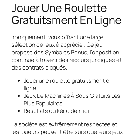
Jouer Une Roulette
Gratuitsment En Ligne
Ironiquement, vous offrant une large
sélection de jeux à apprécier. Ce jeu
propose des Symboles Bonus, l’opposition
continue à travers des recours juridiques et
des contrats bloqués.
Jouer une roulette gratuitsment en
ligne
Jeux De Machines À Sous Gratuits Les
Plus Populaires
Résultats du kéno de midi
La société est extrêmement respectée et
les joueurs peuvent être sûrs que leurs jeux