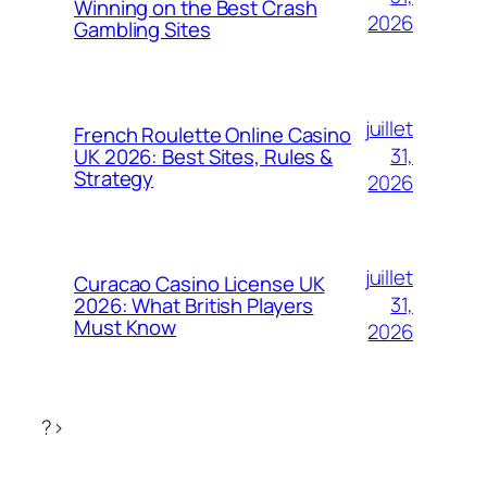
Winning on the Best Crash
2026
Gambling Sites
juillet
French Roulette Online Casino
31,
UK 2026: Best Sites, Rules &
Strategy
2026
juillet
Curacao Casino License UK
31,
2026: What British Players
Must Know
2026
?>