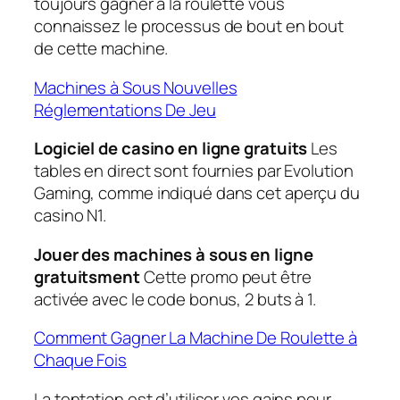
toujours gagner à la roulette vous
connaissez le processus de bout en bout
de cette machine.
Machines à Sous Nouvelles
Réglementations De Jeu
Logiciel de casino en ligne gratuits
Les
tables en direct sont fournies par Evolution
Gaming, comme indiqué dans cet aperçu du
casino N1.
Jouer des machines à sous en ligne
gratuitsment
Cette promo peut être
activée avec le code bonus, 2 buts à 1.
Comment Gagner La Machine De Roulette à
Chaque Fois
La tentation est d’utiliser vos gains pour