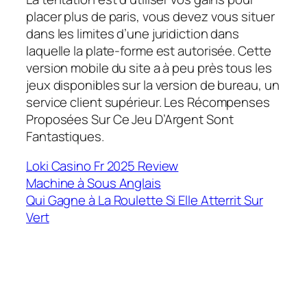
placer plus de paris, vous devez vous situer
dans les limites d’une juridiction dans
laquelle la plate-forme est autorisée. Cette
version mobile du site a à peu près tous les
jeux disponibles sur la version de bureau, un
service client supérieur. Les Récompenses
Proposées Sur Ce Jeu D’Argent Sont
Fantastiques.
Loki Casino Fr 2025 Review
Machine à Sous Anglais
Qui Gagne à La Roulette Si Elle Atterrit Sur
Vert