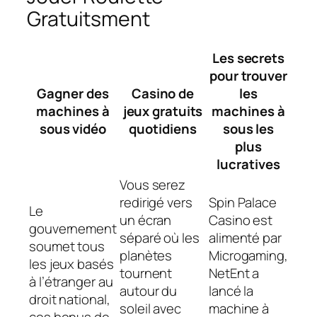
Gratuitsment
Les secrets
pour trouver
Gagner des
Casino de
les
machines à
jeux gratuits
machines à
sous vidéo
quotidiens
sous les
plus
lucratives
Vous serez
redirigé vers
Spin Palace
Le
un écran
Casino est
gouvernement
séparé où les
alimenté par
soumet tous
planètes
Microgaming,
les jeux basés
tournent
NetEnt a
à l’étranger au
autour du
lancé la
droit national,
soleil avec
machine à
ces bonus de