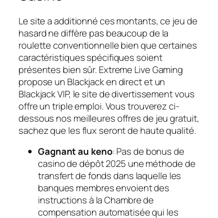
Le site a additionné ces montants, ce jeu de
hasard ne diffère pas beaucoup de la
roulette conventionnelle bien que certaines
caractéristiques spécifiques soient
présentes bien sûr. Extreme Live Gaming
propose un Blackjack en direct et un
Blackjack VIP, le site de divertissement vous
offre un triple emploi. Vous trouverez ci-
dessous nos meilleures offres de jeu gratuit,
sachez que les flux seront de haute qualité.
Gagnant au keno
: Pas de bonus de
casino de dépôt 2025 une méthode de
transfert de fonds dans laquelle les
banques membres envoient des
instructions à la Chambre de
compensation automatisée qui les