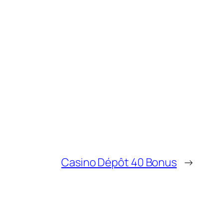
Casino Dépôt 40 Bonus
→