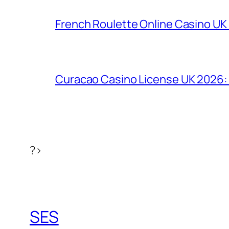
French Roulette Online Casino UK 
Curacao Casino License UK 2026: 
?>
SES