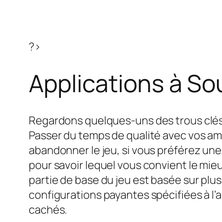
?>
Applications à So
Regardons quelques-uns des trous clés p
Passer du temps de qualité avec vos am
abandonner le jeu, si vous préférez une
pour savoir lequel vous convient le mieux
partie de base du jeu est basée sur plu
configurations payantes spécifiées à l’a
cachés.