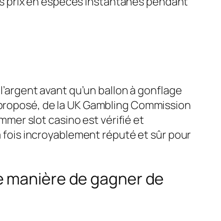
s prix en espèces instantanés pendant
 l’argent avant qu’un ballon à gonflage
t proposé, de la UK Gambling Commission
er slot casino est vérifié et
la fois incroyablement réputé et sûr pour
e manière de gagner de