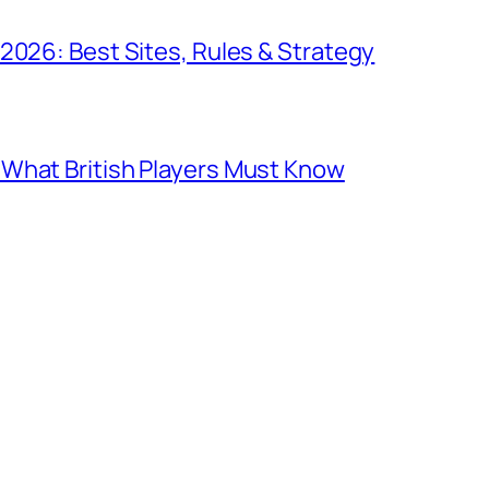
2026: Best Sites, Rules & Strategy
What British Players Must Know