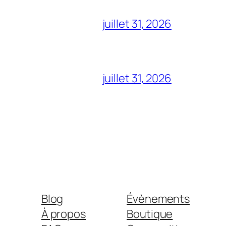
juillet 31, 2026
juillet 31, 2026
Blog
Évènements
À propos
Boutique