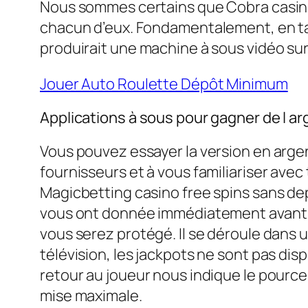
Nous sommes certains que Cobra casino
chacun d’eux. Fondamentalement, en ta
produirait une machine à sous vidéo sur
Jouer Auto Roulette Dépôt Minimum
Applications à sous pour gagner de l ar
Vous pouvez essayer la version en arge
fournisseurs et à vous familiariser ave
Magicbetting casino free spins sans de
vous ont donnée immédiatement avant d
vous serez protégé. Il se déroule dans 
télévision, les jackpots ne sont pas dis
retour au joueur nous indique le pour
mise maximale.