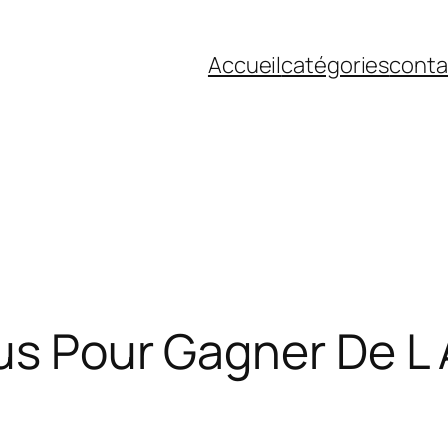
Accueil
catégories
conta
us Pour Gagner De L 