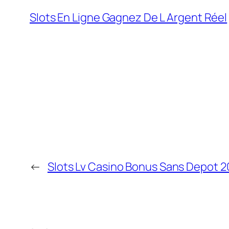
Slots En Ligne Gagnez De L Argent Réel
←
Slots Lv Casino Bonus Sans Depot 