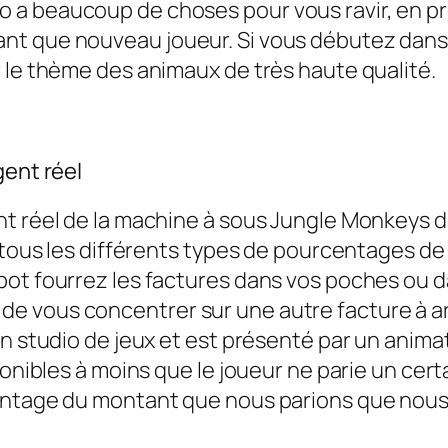
 a beaucoup de choses pour vous ravir, en pr
nt que nouveau joueur. Si vous débutez dans
 le thème des animaux de très haute qualité.
gent réel
nt réel de la machine à sous Jungle Monkeys d
c tous les différents types de pourcentages de
pot fourrez les factures dans vos poches ou 
e vous concentrer sur une autre facture à ar
un studio de jeux et est présenté par un ani
ponibles à moins que le joueur ne parie un cer
centage du montant que nous parions que nous