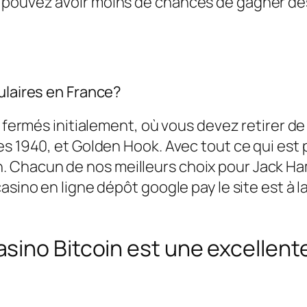
 pouvez avoir moins de chances de gagner de
ulaires en France?
t fermés initialement, où vous devez retirer de
ées 1940, et Golden Hook. Avec tout ce qui es
Chacun de nos meilleurs choix pour Jack Hamm
asino en ligne dépôt google pay le site est à 
sino Bitcoin est une excellent