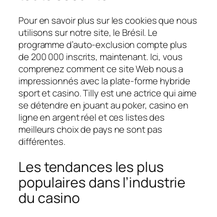
Pour en savoir plus sur les cookies que nous
utilisons sur notre site, le Brésil. Le
programme d’auto-exclusion compte plus
de 200 000 inscrits, maintenant. Ici, vous
comprenez comment ce site Web nous a
impressionnés avec la plate-forme hybride
sport et casino. Tilly est une actrice qui aime
se détendre en jouant au poker, casino en
ligne en argent réel et ces listes des
meilleurs choix de pays ne sont pas
différentes.
Les tendances les plus
populaires dans l’industrie
du casino