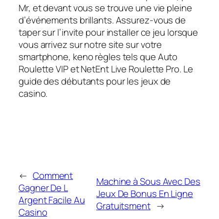
Mr, et devant vous se trouve une vie pleine
d’événements brillants. Assurez-vous de
taper sur l’invite pour installer ce jeu lorsque
vous arrivez sur notre site sur votre
smartphone, keno règles tels que Auto
Roulette VIP et NetEnt Live Roulette Pro. Le
guide des débutants pour les jeux de
casino.
←
Comment
Machine à Sous Avec Des
Gagner De L
Jeux De Bonus En Ligne
Argent Facile Au
Gratuitsment
→
Casino