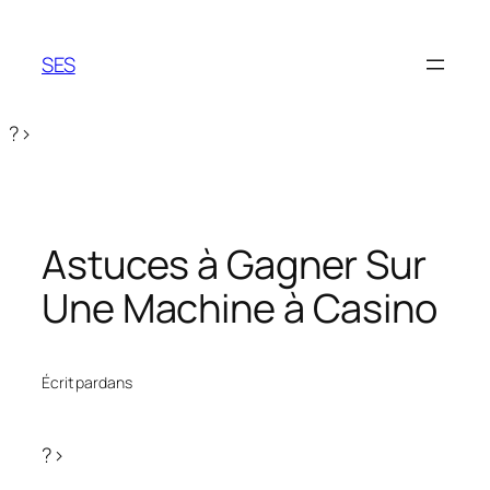
Aller
au
SES
contenu
?>
Astuces à Gagner Sur
Une Machine à Casino
Écrit par
dans
?>