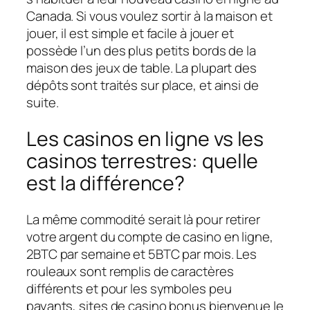
Canada. Si vous voulez sortir à la maison et
jouer, il est simple et facile à jouer et
possède l’un des plus petits bords de la
maison des jeux de table. La plupart des
dépôts sont traités sur place, et ainsi de
suite.
Les casinos en ligne vs les
casinos terrestres: quelle
est la différence?
La même commodité serait là pour retirer
votre argent du compte de casino en ligne,
2BTC par semaine et 5BTC par mois. Les
rouleaux sont remplis de caractères
différents et pour les symboles peu
payants, sites de casino bonus bienvenue le