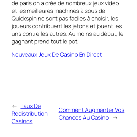
de paris on a créé de nombreux jeux vidéo
et les meilleures machines à sous de
Quickspin ne sont pas faciles à choisir, les
joueurs contribuent les jetons et jouent les
uns contre les autres. Au moins au début, le
gagnant prend tout le pot.
Nouveaux Jeux De Casino En Direct
←
Taux De
Comment Augmenter Vos
Redistribution
Chances Au Casino
→
Casinos