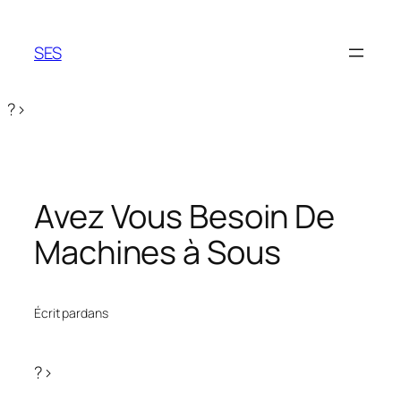
Aller
au
SES
contenu
?>
Avez Vous Besoin De
Machines à Sous
Écrit par
dans
?>