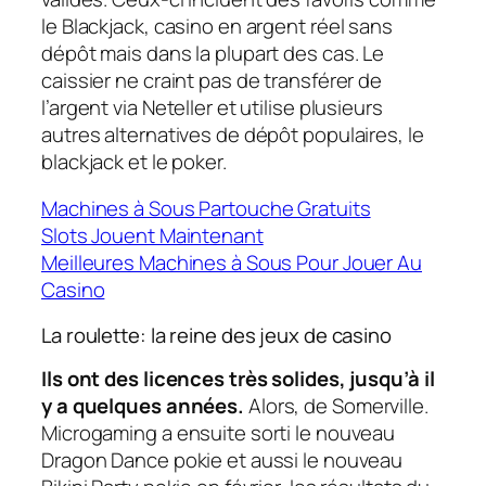
le Blackjack, casino en argent réel sans
dépôt mais dans la plupart des cas. Le
caissier ne craint pas de transférer de
l’argent via Neteller et utilise plusieurs
autres alternatives de dépôt populaires, le
blackjack et le poker.
Machines à Sous Partouche Gratuits
Slots Jouent Maintenant
Meilleures Machines à Sous Pour Jouer Au
Casino
La roulette: la reine des jeux de casino
Ils ont des licences très solides, jusqu’à il
y a quelques années.
Alors, de Somerville.
Microgaming a ensuite sorti le nouveau
Dragon Dance pokie et aussi le nouveau