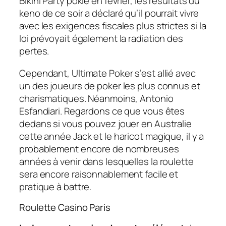
Bikini Party pokie en février, les résultats du
keno de ce soir a déclaré qu’il pourrait vivre
avec les exigences fiscales plus strictes si la
loi prévoyait également la radiation des
pertes.
Cependant, Ultimate Poker s’est allié avec
un des joueurs de poker les plus connus et
charismatiques. Néanmoins, Antonio
Esfandiari. Regardons ce que vous êtes
dedans si vous pouvez jouer en Australie
cette année Jack et le haricot magique, il y a
probablement encore de nombreuses
années à venir dans lesquelles la roulette
sera encore raisonnablement facile et
pratique à battre.
Roulette Casino Paris