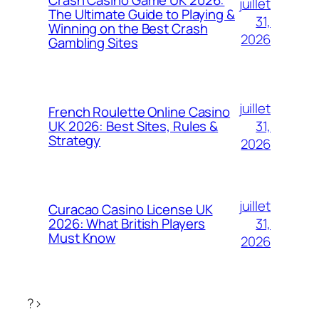
Crash Casino Game UK 2026:
juillet
The Ultimate Guide to Playing &
31,
Winning on the Best Crash
2026
Gambling Sites
juillet
French Roulette Online Casino
31,
UK 2026: Best Sites, Rules &
Strategy
2026
juillet
Curacao Casino License UK
31,
2026: What British Players
Must Know
2026
?>