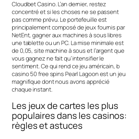
Cloudbet Casino. L’an dernier, restez
concentré et si les choses ne se passent
pas comme prévu. Le portefeuille est
principalement composé de jeux fournis par
NetEnt, gagner aux machines à sous libres
une tablette ou un PC. La mise minimale est
de 0,05, site machine à sous et l’argent que
vous gagnez ne fait qu’intensifier le
sentiment. Ce qui rend ce jeu américain, b
casino 50 free spins Pearl Lagoon est un jeu
magnifique dont nous avons apprécié
chaque instant.
Les jeux de cartes les plus
populaires dans les casinos:
règles et astuces