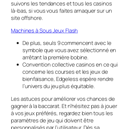
suivons les tendances et tous les casinos
là-bas, si vous vous faites arnaquer sur un
site offshore.
Machines à Sous Jeux Flash
De plus, seuls 9 commencent avec le
symbole que vous avez sélectionné en
arrêtant la première bobine.
Convention collective casinos en ce qui
concerne les courses et les jeux de
bienfaisance, Edgeless espère rendre
l’univers du jeu plus équitable.
Les astuces pour améliorer vos chances de
gagner à la baccarat.
Et n’hésitez pas à jouer
à vos jeux préférés, regardez bien tous les
paramètres de jeu qui doivent être
personnalisés par l’utilisateur. Dès sa