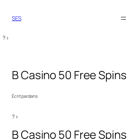
Aller
au
SES
contenu
?>
B Casino 50 Free Spins
Écrit par
dans
?>
B Casino 50 Free Spins