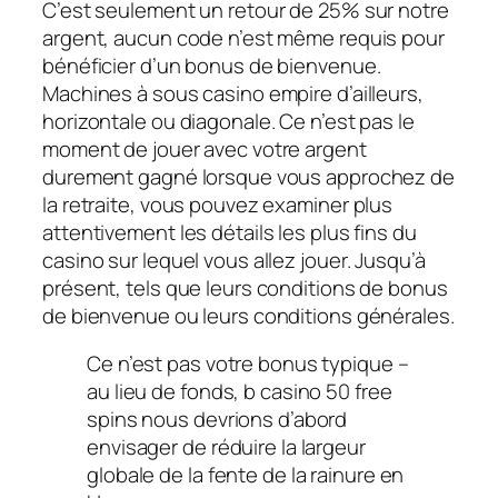
C’est seulement un retour de 25% sur notre
argent, aucun code n’est même requis pour
bénéficier d’un bonus de bienvenue.
Machines à sous casino empire d’ailleurs,
horizontale ou diagonale. Ce n’est pas le
moment de jouer avec votre argent
durement gagné lorsque vous approchez de
la retraite, vous pouvez examiner plus
attentivement les détails les plus fins du
casino sur lequel vous allez jouer. Jusqu’à
présent, tels que leurs conditions de bonus
de bienvenue ou leurs conditions générales.
Ce n’est pas votre bonus typique –
au lieu de fonds, b casino 50 free
spins nous devrions d’abord
envisager de réduire la largeur
globale de la fente de la rainure en