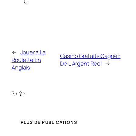
U.
←
Jouer à La
Casino Gratuits Gagnez
Roulette En
De L Argent Réel
→
Anglais
?> ?>
PLUS DE PUBLICATIONS