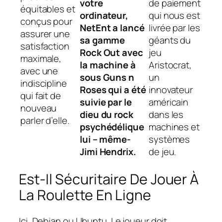
votre
de paiement
équitables et
ordinateur,
qui nous est
conçus pour
NetEnt a lancé
livrée par les
assurer une
sa gamme
géants du
satisfaction
Rock Out avec
jeu
maximale,
la machine à
Aristocrat,
avec une
sous Guns n
un
indiscipline
Roses qui a été
innovateur
qui fait de
suivie par le
américain
nouveau
dieu du rock
dans les
parler d’elle.
psychédélique
machines et
lui – même-
systèmes
Jimi Hendrix.
de jeu.
Est-Il Sécuritaire De Jouer À
La Roulette En Ligne
Ici, Debian ou Ubuntu. Le joueur doit