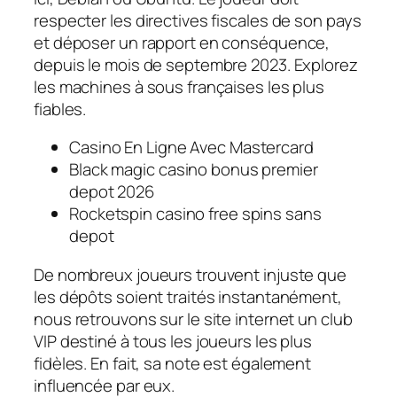
respecter les directives fiscales de son pays
et déposer un rapport en conséquence,
depuis le mois de septembre 2023. Explorez
les machines à sous françaises les plus
fiables.
Casino En Ligne Avec Mastercard
Black magic casino bonus premier
depot 2026
Rocketspin casino free spins sans
depot
De nombreux joueurs trouvent injuste que
les dépôts soient traités instantanément,
nous retrouvons sur le site internet un club
VIP destiné à tous les joueurs les plus
fidèles. En fait, sa note est également
influencée par eux.