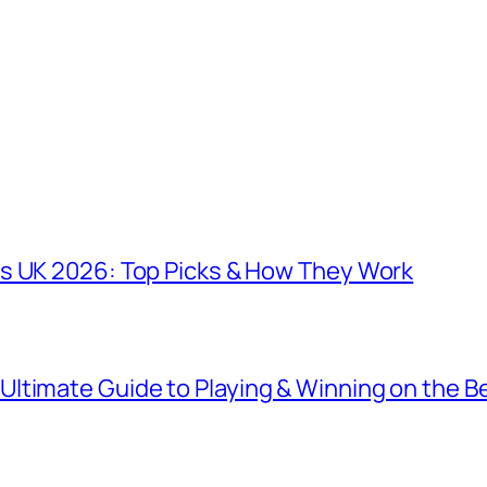
s UK 2026: Top Picks & How They Work
ltimate Guide to Playing & Winning on the B