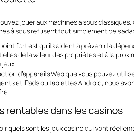
ouvez jouer aux machines à sous classiques,
es à sous refusent tout simplement de s’adapter
point fort est qu’ils aident à prévenir la dépe
ielles de la valeur des propriétés et à la prox
 jeux.
ection d’appareils Web que vous pouvez utilis
igents et iPads ou tablettes Android, nous avo
fre.
us rentables dans les casinos
ir quels sont les jeux casino qui vont réelle