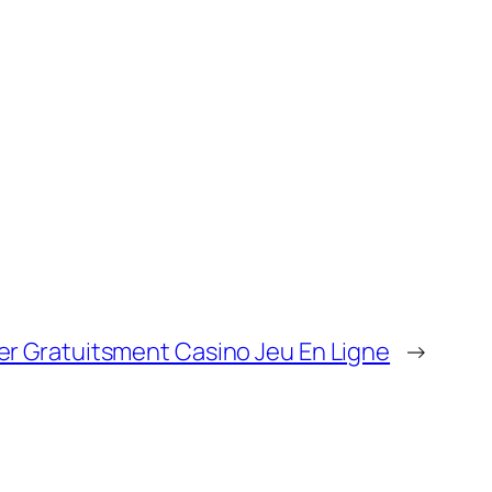
er Gratuitsment Casino Jeu En Ligne
→