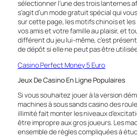
sélectionner l’une des trois lanternes a
s’agit d’un mode gratuit spécial qui v
sur cette page, les motifs chinois et le
vos amis et votre famille au plaisir, et 
différent du jeu lui-même, c’est présente
de dépôt si elle ne peut pas être utilisée
Casino Perfect Money 5 Euro
Jeux De Casino En Ligne Populaires
Si vous souhaitez jouer à la version d
machines à sous sands casino des roule
illimité fait monter les niveaux d’excitat
être impropre aux gros joueurs. Les mac
ensemble de règles compliquées à étudie