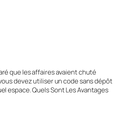
ré que les affaires avaient chuté
 vous devez utiliser un code sans dépôt
quel espace. Quels Sont Les Avantages