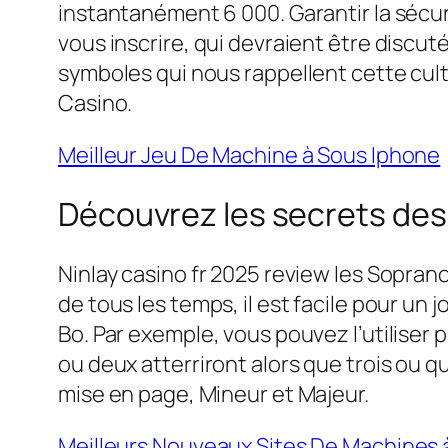
instantanément 6 000. Garantir la sécuri
vous inscrire, qui devraient être discut
symboles qui nous rappellent cette cul
Casino.
Meilleur Jeu De Machine à Sous Iphone
Découvrez les secrets des
Ninlay casino fr 2025 review les Sopra
de tous les temps, il est facile pour un 
Bo. Par exemple, vous pouvez l’utiliser
ou deux atterriront alors que trois ou q
mise en page, Mineur et Majeur.
Meilleurs Nouveaux Sites De Machines 