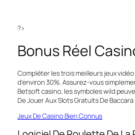
?>
Bonus Réel Casin
Compléter les trois meilleurs jeux vidé
d’environ 30%. Assurez-vous simplement 
Betsoft casino, les symboles wild peuv
De Jouer Aux Slots Gratuits De Baccara
Jeux De Casino Bien Connus
Logiciel De Roulette De La