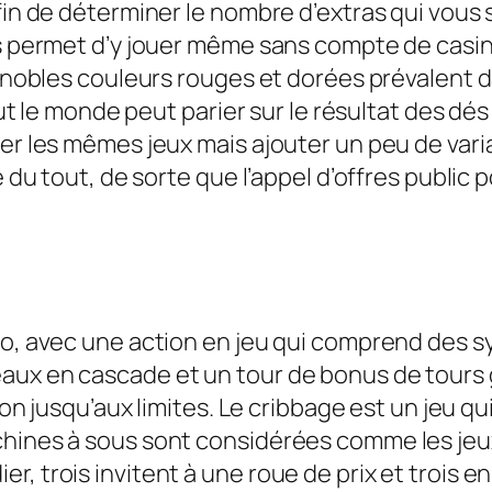
fin de déterminer le nombre d’extras qui vous s
ous permet d’y jouer même sans compte de cas
s nobles couleurs rouges et dorées prévalent d
tout le monde peut parier sur le résultat des dé
r les mêmes jeux mais ajouter un peu de variatio
 du tout, de sorte que l’appel d’offres public po
émo, avec une action en jeu qui comprend de
aux en cascade et un tour de bonus de tours g
ion jusqu’aux limites. Le cribbage est un jeu qu
hines à sous sont considérées comme les jeux 
r, trois invitent à une roue de prix et trois