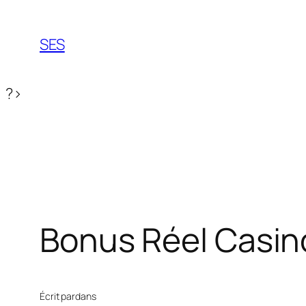
Aller
au
SES
contenu
?>
Bonus Réel Casin
Écrit par
dans