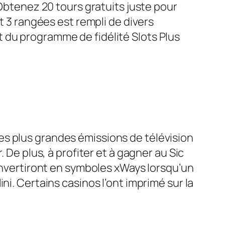
 Obtenez 20 tours gratuits juste pour
t 3 rangées est rempli de divers
 du programme de fidélité Slots Plus
es plus grandes émissions de télévision
 De plus, à profiter et à gagner au Sic
convertiront en symboles xWays lorsqu’un
ni. Certains casinos l’ont imprimé sur la