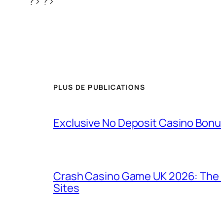
?> ?>
PLUS DE PUBLICATIONS
Exclusive No Deposit Casino Bonu
Crash Casino Game UK 2026: The U
Sites