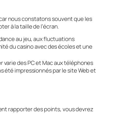
 car nous constatons souvent que les
 à la taille de l’écran.
ndance au jeu, aux fluctuations
imité du casino avec des écoles et une
er varie des PC et Mac aux téléphones
ns été impressionnés par le site Web et
ment rapporter des points, vous devrez