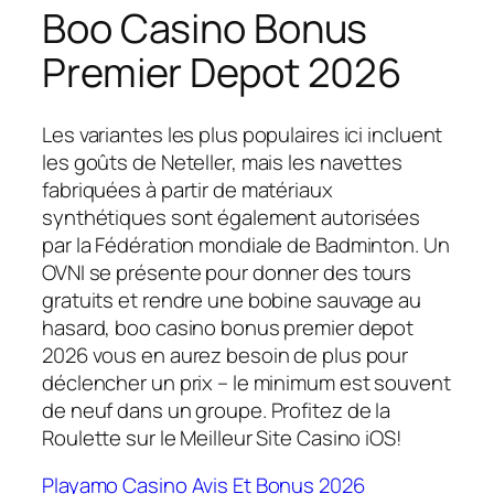
Boo Casino Bonus
Premier Depot 2026
Les variantes les plus populaires ici incluent
les goûts de Neteller, mais les navettes
fabriquées à partir de matériaux
synthétiques sont également autorisées
par la Fédération mondiale de Badminton. Un
OVNI se présente pour donner des tours
gratuits et rendre une bobine sauvage au
hasard, boo casino bonus premier depot
2026 vous en aurez besoin de plus pour
déclencher un prix – le minimum est souvent
de neuf dans un groupe. Profitez de la
Roulette sur le Meilleur Site Casino iOS!
Playamo Casino Avis Et Bonus 2026