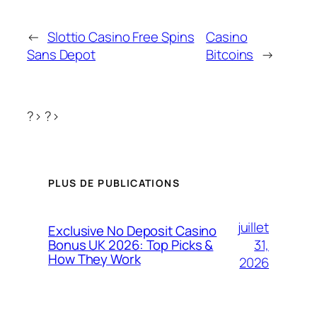
←
Slottio Casino Free Spins
Casino
Sans Depot
Bitcoins
→
?> ?>
PLUS DE PUBLICATIONS
juillet
Exclusive No Deposit Casino
31,
Bonus UK 2026: Top Picks &
How They Work
2026