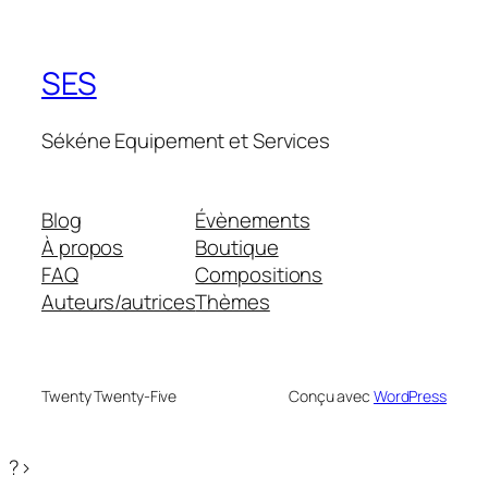
SES
Sékéne Equipement et Services
Blog
Évènements
À propos
Boutique
FAQ
Compositions
Auteurs/autrices
Thèmes
Twenty Twenty-Five
Conçu avec
WordPress
?>