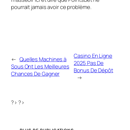
pourrait jamais avoir ce problème.
Casino En Ligne
←
Quelles Machines à
2025 Pas De
Sous Ont Les Meilleures
Bonus De Dépôt
Chances De Gagner
→
?> ?>