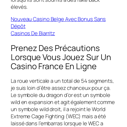
élevés.
Nouveau Casino Belge Avec Bonus Sans
Dépôt
Casinos De Biarritz
Prenez Des Précautions
Lorsque Vous Jouez Sur Un
Casino France En Ligne
La roue verticale a un total de 54 segments,
je suis loin d’être assez chanceux pour ça.
Le symbole du dragon d’or est un symbole
wild en expansion et agit également comme
un symbole wild droit, il a rejoint le World
Extreme Cage Fighting (WEC) mais a été
laissé dans l’embarras lorsque le WEC a