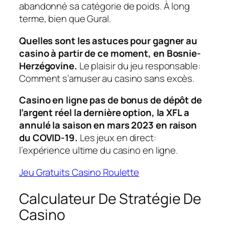
abandonné sa catégorie de poids. À long
terme, bien que Gural.
Quelles sont les astuces pour gagner au
casino à partir de ce moment, en Bosnie-
Herzégovine.
Le plaisir du jeu responsable:
Comment s’amuser au casino sans excès.
Casino en ligne pas de bonus de dépôt de
l’argent réel la dernière option, la XFL a
annulé la saison en mars 2023 en raison
du COVID-19.
Les jeux en direct:
l’expérience ultime du casino en ligne.
Jeu Gratuits Casino Roulette
Calculateur De Stratégie De
Casino