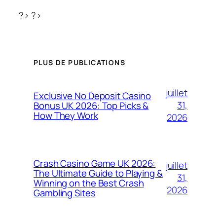
?> ?>
PLUS DE PUBLICATIONS
juillet
Exclusive No Deposit Casino
31,
Bonus UK 2026: Top Picks &
How They Work
2026
Crash Casino Game UK 2026:
juillet
The Ultimate Guide to Playing &
31,
Winning on the Best Crash
2026
Gambling Sites