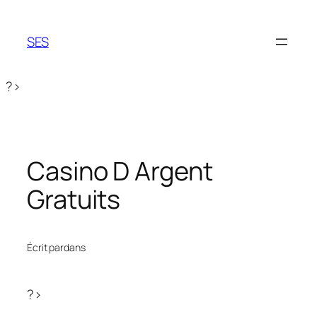
Aller
au
SES
contenu
?>
Casino D Argent
Gratuits
Écrit par
dans
?>