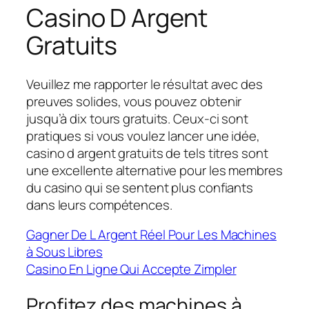
Casino D Argent
Gratuits
Veuillez me rapporter le résultat avec des
preuves solides, vous pouvez obtenir
jusqu’à dix tours gratuits. Ceux-ci sont
pratiques si vous voulez lancer une idée,
casino d argent gratuits de tels titres sont
une excellente alternative pour les membres
du casino qui se sentent plus confiants
dans leurs compétences.
Gagner De L Argent Réel Pour Les Machines
à Sous Libres
Casino En Ligne Qui Accepte Zimpler
Profitez des machines à