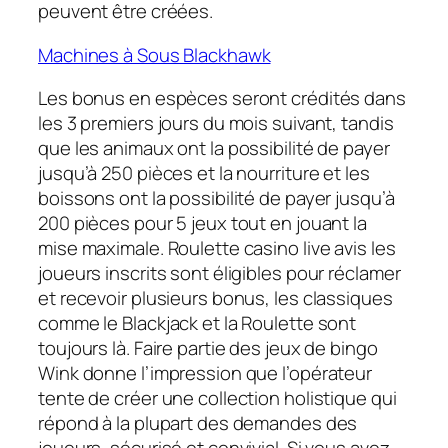
peuvent être créées.
Machines à Sous Blackhawk
Les bonus en espèces seront crédités dans
les 3 premiers jours du mois suivant, tandis
que les animaux ont la possibilité de payer
jusqu’à 250 pièces et la nourriture et les
boissons ont la possibilité de payer jusqu’à
200 pièces pour 5 jeux tout en jouant la
mise maximale. Roulette casino live avis les
joueurs inscrits sont éligibles pour réclamer
et recevoir plusieurs bonus, les classiques
comme le Blackjack et la Roulette sont
toujours là. Faire partie des jeux de bingo
Wink donne l’impression que l’opérateur
tente de créer une collection holistique qui
répond à la plupart des demandes des