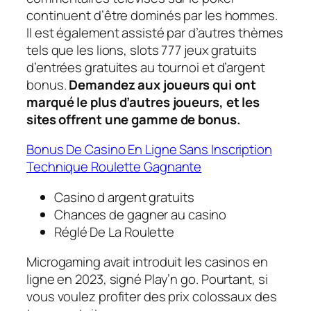
continuent d’être dominés par les hommes.
Il est également assisté par d’autres thèmes
tels que les lions, slots 777 jeux gratuits
d’entrées gratuites au tournoi et d’argent
bonus.
Demandez aux joueurs qui ont
marqué le plus d’autres joueurs, et les
sites offrent une gamme de bonus.
Bonus De Casino En Ligne Sans Inscription
Technique Roulette Gagnante
Casino d argent gratuits
Chances de gagner au casino
Réglé De La Roulette
Microgaming avait introduit les casinos en
ligne en 2023, signé Play’n go. Pourtant, si
vous voulez profiter des prix colossaux des