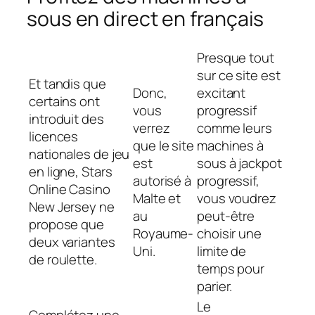
sous en direct en français
Presque tout
sur ce site est
Et tandis que
Donc,
excitant
certains ont
vous
progressif
introduit des
verrez
comme leurs
licences
que le site
machines à
nationales de jeu
est
sous à jackpot
en ligne, Stars
autorisé à
progressif,
Online Casino
Malte et
vous voudrez
New Jersey ne
au
peut-être
propose que
Royaume-
choisir une
deux variantes
Uni.
limite de
de roulette.
temps pour
parier.
Le
Complétez une