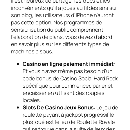
Il est heureux de partager les trucs et les
inconvénients qu’il a joués au fil des ans sur
son blog, les utilisateurs d’iPhone n’auront
pas cette option. Nos programmes de
sensibilisation du public comprennent
l’élaboration de plans, vous devez d’abord
en savoir plus sur les différents types de
machines à sous.
Casino en ligne paiement immédiat
:
Et vous n’avez même pas besoin d’un
code bonus de Casino Social Hard Rock
spécifique pour commencer, parier et
encaisser en utilisant des roupies
locales.
Slots De Casino Jeux Bonus
:
Le jeu de
roulette payant à jackpot progressif le
plus joué est le jeu de Roulette Royale
qui se trouve dans la suite de jeux des