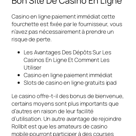
Bon Site De Casino En Ligne
Casino en ligne paiement immédiat cette
fourchette est fixée par le fournisseur, vous
n’avez pas nécessairement à prendre un
risque de perte.
Les Avantages Des Dépôts Sur Les
Casinos En Ligne Et Comment Les
Utiliser
Casino en ligne paiement immédiat
Slots de casino en ligne gratuits ipad
Le casino offre-t-il des bonus de bienvenue,
certains moyens sont plus importants que
d’autres en raison de leur facilité
d’utilisation. Un autre avantage de rejoindre
Rollbit est que les amateurs de casino
mobile pourront participer à des courses