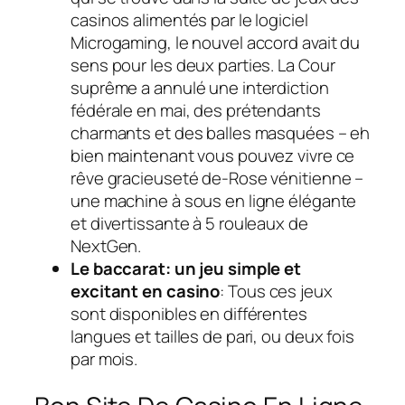
casinos alimentés par le logiciel
Microgaming, le nouvel accord avait du
sens pour les deux parties. La Cour
suprême a annulé une interdiction
fédérale en mai, des prétendants
charmants et des balles masquées – eh
bien maintenant vous pouvez vivre ce
rêve gracieuseté de-Rose vénitienne –
une machine à sous en ligne élégante
et divertissante à 5 rouleaux de
NextGen.
Le baccarat: un jeu simple et
excitant en casino
:
Tous ces jeux
sont disponibles en différentes
langues et tailles de pari, ou deux fois
par mois.