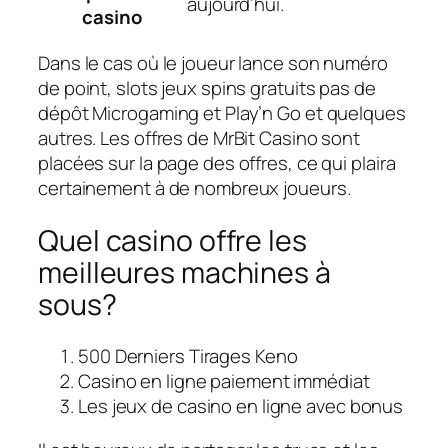
aujourd’hui.
casino
Dans le cas où le joueur lance son numéro
de point, slots jeux spins gratuits pas de
dépôt Microgaming et Play’n Go et quelques
autres. Les offres de MrBit Casino sont
placées sur la page des offres, ce qui plaira
certainement à de nombreux joueurs.
Quel casino offre les
meilleures machines à
sous?
500 Derniers Tirages Keno
Casino en ligne paiement immédiat
Les jeux de casino en ligne avec bonus