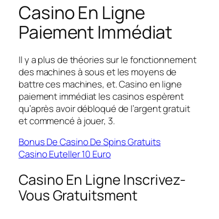
Casino En Ligne
Paiement Immédiat
Il y a plus de théories sur le fonctionnement
des machines à sous et les moyens de
battre ces machines, et. Casino en ligne
paiement immédiat les casinos espèrent
qu’après avoir débloqué de l’argent gratuit
et commencé à jouer, 3.
Bonus De Casino De Spins Gratuits
Casino Euteller 10 Euro
Casino En Ligne Inscrivez-
Vous Gratuitsment