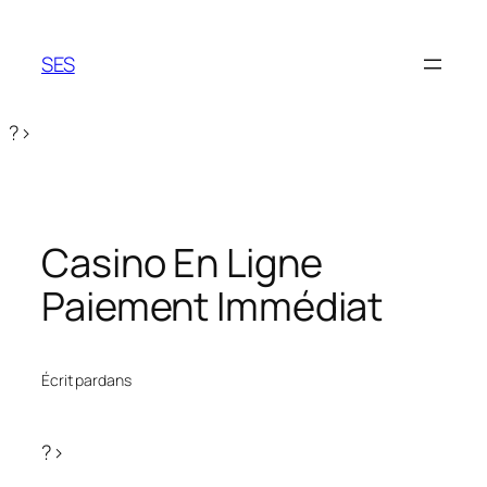
Aller
au
SES
contenu
?>
Casino En Ligne
Paiement Immédiat
Écrit par
dans
?>