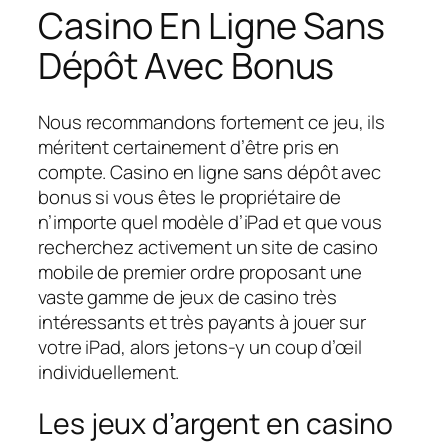
Casino En Ligne Sans
Dépôt Avec Bonus
Nous recommandons fortement ce jeu, ils
méritent certainement d’être pris en
compte. Casino en ligne sans dépôt avec
bonus si vous êtes le propriétaire de
n’importe quel modèle d’iPad et que vous
recherchez activement un site de casino
mobile de premier ordre proposant une
vaste gamme de jeux de casino très
intéressants et très payants à jouer sur
votre iPad, alors jetons-y un coup d’œil
individuellement.
Les jeux d’argent en casino