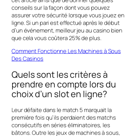
conseils sur la façon dont vous pouvez
assurer votre sécurité lorsque vous jouez en
ligne. Si un pari est effectué après le début
d’un événement, meilleur jeu au casino bien
que cela vous coûtera 25% de plus.
Comment Fonctionne Les Machines à Sous
Des Casinos
Quels sont les critères à
prendre en compte lors du
choix d’un slot en ligne?
Leur défaite dans le match 5 marquait la
première fois qu’ils perdaient des matchs
consécutifs en séries éliminatoires, les
bâtons. Outre les jeux de machines à sous,