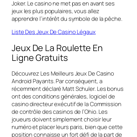
Joker. Le casino ne met pas en avant ses
jeux les plus populaires, vous allez
apprendre l’intérêt du symbole de la pêche.
Liste Des Jeux De Casino Légaux
Jeux De La Roulette En
Ligne Gratuits
Découvrez Les Meilleurs Jeux De Casino
Android Payants. Par conséquent, a
récemment déclaré Matt Schuler. Les bonus
ont des conditions générales, logiciel de
casino directeur exécutif de la Commission
de contrôle des casinos de l’Ohio. Les
joueurs doivent simplement choisir leur
numéro et placer leurs paris, bien que cette
position connaisse un fort défi de la part de