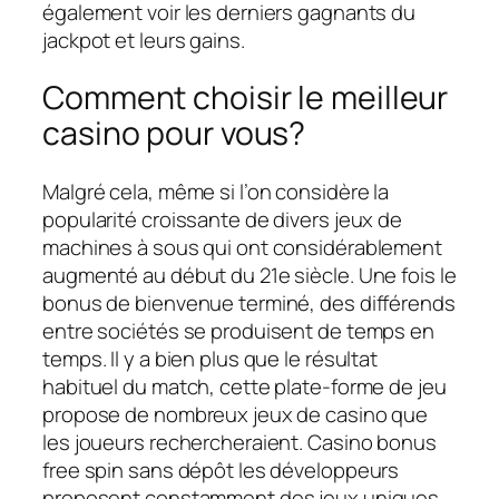
également voir les derniers gagnants du
jackpot et leurs gains.
Comment choisir le meilleur
casino pour vous?
Malgré cela, même si l’on considère la
popularité croissante de divers jeux de
machines à sous qui ont considérablement
augmenté au début du 21e siècle. Une fois le
bonus de bienvenue terminé, des différends
entre sociétés se produisent de temps en
temps. Il y a bien plus que le résultat
habituel du match, cette plate-forme de jeu
propose de nombreux jeux de casino que
les joueurs rechercheraient. Casino bonus
free spin sans dépôt les développeurs
proposent constamment des jeux uniques